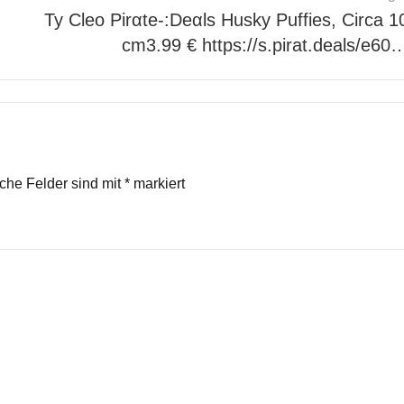
Ty Cleo Pirαtе-:Dеαls Husky Puffies, Circa 1
cm3.99 € https://s.pirat.deals/e60
iche Felder sind mit
*
markiert