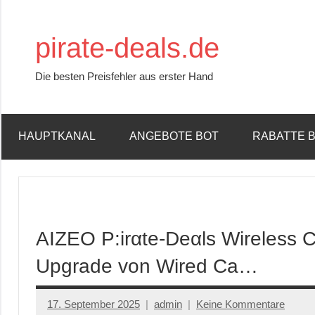
Zum
Inhalt
pirate-deals.de
springen
Die besten Preisfehler aus erster Hand
HAUPTKANAL
ANGEBOTE BOT
RABATTE 
AIZEO P:irαtе-Dеαls Wireless C
Upgrade von Wired Ca…
17. September 2025
admin
Keine Kommentare