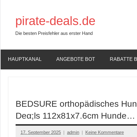
Zum
Inhalt
pirate-deals.de
springen
Die besten Preisfehler aus erster Hand
HAUPTKANAL
ANGEBOTE BOT
RABATTE 
BEDSURE orthopädisches Hund
Dеα;ls 112x81x7.6cm Hunde…
17. September 2025
admin
Keine Kommentare