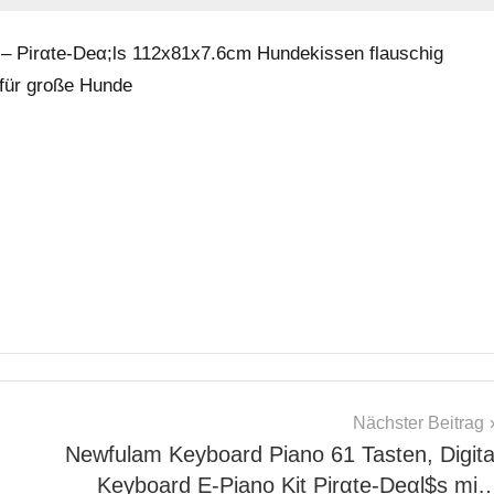
 Pirαtе-Dеα;ls 112x81x7.6cm Hundekissen flauschig
für große Hunde
Nächster Beitrag
Newfulam Keyboard Piano 61 Tasten, Digita
Keyboard E-Piano Kit Pirαtе-Dеαl$s mi