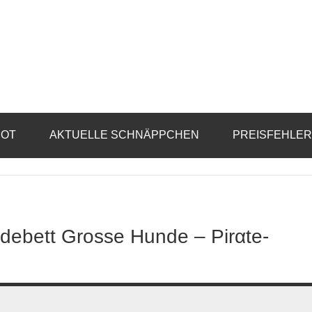
BOT
AKTUELLE SCHNÄPPCHEN
PREISFEHLE
ebett Grosse Hunde – Pirαtе-