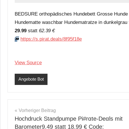
BEDSURE orthopädisches Hundebett Grosse Hunde –
Hundematte waschbar Hundematratze in dunkelgrau 
29.99
statt
62.39 €
⏩️
https://s.pirat.deals/8f95f18e
View Source
Angebote Bot
Beitragsnavigation
Vorheriger Beitrag
Hochdruck Standpumpe Pi#rαtе-Dеαls mit
Barometer9.49 statt 18.99 € Code: