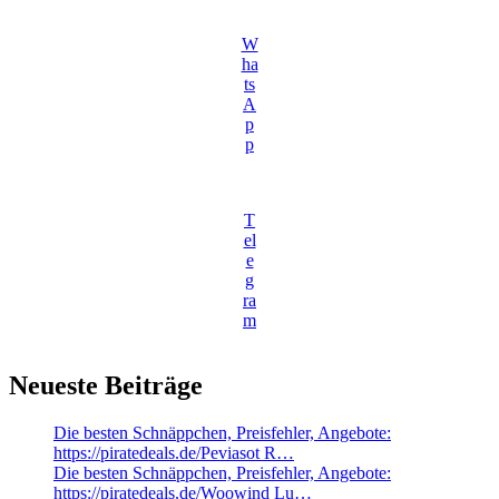
W
ha
ts
A
p
p
T
el
e
g
ra
m
Neueste Beiträge
Die besten Schnäppchen, Preisfehler, Angebote:
https://piratedeals.de/Peviasot R…
Die besten Schnäppchen, Preisfehler, Angebote:
https://piratedeals.de/Woowind Lu…