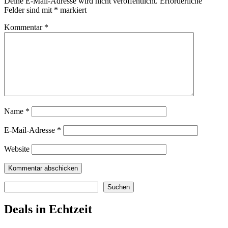
Deine E-Mail-Adresse wird nicht veröffentlicht.
Erforderliche
Felder sind mit
*
markiert
Kommentar
*
Name
*
E-Mail-Adresse
*
Website
Suchen
Suchen
Deals in Echtzeit