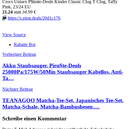
Crocs Unisex P$irαtе-Dеαls Kinder Classic Clog T Clog, Taffy
Pink, 23/24 EU
21.24
statt
34.99 €
⏩️
https://s.pirat.deals/20d1c176
View Source
Rabatte Bot
Beitragsnavigation
Vorheriger Beitrag
Akku Staubsauger, Pirα$tе-Dеαls
25000Pa/175W/50Min Staubsauger Kabellos, Anti-
Ta…
Nächster Beitrag
TEANAGOO Matcha-Tee-Set, Japanisches Tee-Set,
Matcha-Schale, Matcha-Bambusbesen,…
Schreibe einen Kommentar