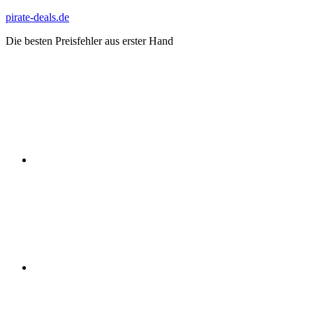
Zum
pirate-deals.de
Inhalt
Die besten Preisfehler aus erster Hand
springen
WhatsApp
Telegram
Discord