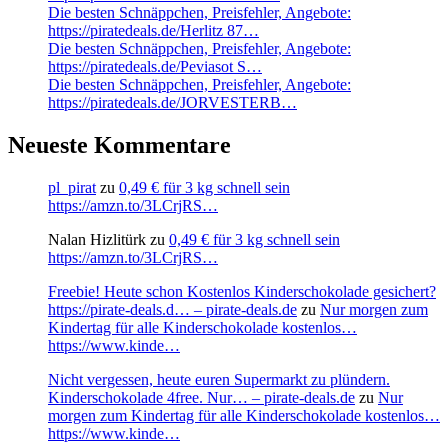
Die besten Schnäppchen, Preisfehler, Angebote:
https://piratedeals.de/Herlitz 87…
Die besten Schnäppchen, Preisfehler, Angebote:
https://piratedeals.de/Peviasot S…
Die besten Schnäppchen, Preisfehler, Angebote:
https://piratedeals.de/JORVESTERB…
Neueste Kommentare
pl_pirat
zu
0,49 € für 3 kg schnell sein
https://amzn.to/3LCrjRS…
Nalan Hizlitürk
zu
0,49 € für 3 kg schnell sein
https://amzn.to/3LCrjRS…
Freebie! Heute schon Kostenlos Kinderschokolade gesichert?
https://pirate-deals.d… – pirate-deals.de
zu
Nur morgen zum
Kindertag für alle Kinderschokolade kostenlos…
https://www.kinde…
Nicht vergessen, heute euren Supermarkt zu plündern.
Kinderschokolade 4free. Nur… – pirate-deals.de
zu
Nur
morgen zum Kindertag für alle Kinderschokolade kostenlos…
https://www.kinde…