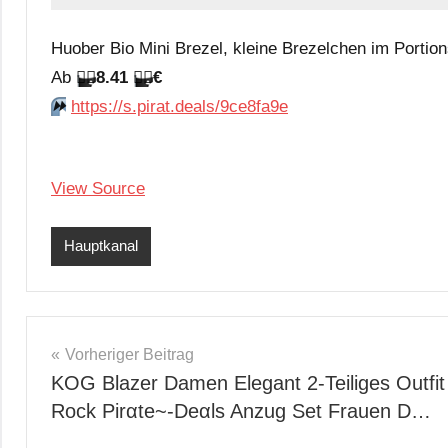
Huober Bio Mini Brezel, kleine Brezelchen im Portio
Аb
🏴‍☠️
8.41
🏴‍☠️
€
⏩️
https://s.pirat.deals/9ce8fa9e
View Source
Hauptkanal
Beitragsnavigation
Vorheriger Beitrag
KOG Blazer Damen Elegant 2-Teiliges Outfit
Rock Pirαtе~-Dеαls Anzug Set Frauen D…