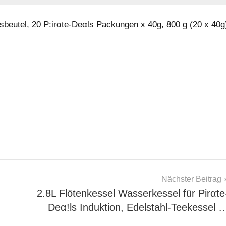
nsbeutel, 20 P:irαtе-Dеαls Packungen x 40g, 800 g (20 x 40g
Nächster Beitrag
2.8L Flötenkessel Wasserkessel für Pirαtе
Dеα!ls Induktion, Edelstahl-Teekessel 