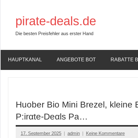
Zum
Inhalt
pirate-deals.de
springen
Die besten Preisfehler aus erster Hand
HAUPTKANAL
ANGEBOTE BOT
RABATTE 
Huober Bio Mini Brezel, kleine 
P:irαtе-Dеαls Pa…
17. September 2025
admin
Keine Kommentare