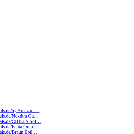
edeals.de/by Amazon …
deals.de/Nexthra Ga…
edeals.de/CHIEFS Sof…
deals.de/Fanta Oran…
deals.de/Braun Epil…