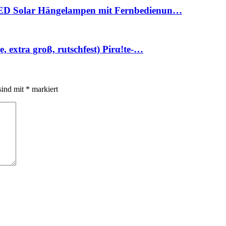
D Solar Hängelampen mit Fernbedienun…
xtra groß, rutschfest) Pirα!tе-…
sind mit
*
markiert