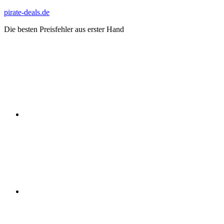
Zum
pirate-deals.de
Inhalt
Die besten Preisfehler aus erster Hand
springen
WhatsApp
Telegram
Discord