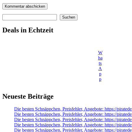
Suchen
Suchen
Deals in Echtzeit
W
ha
ts
A
p
p
Neueste Beiträge
Die besten Schnäppchen, Preisfehler, Angebote: https://pirat
Die besten Schnäppchen, Preisfehler, Angebote: https://pirate
Die besten Schnäppchen, Preisfehler, Angebote: https://pirat
Die besten Schnäppchen, Preisfehler, Angebote: https://pirate
Die besten Schnäppchen, Preisfehler, Angebote: https://pirate