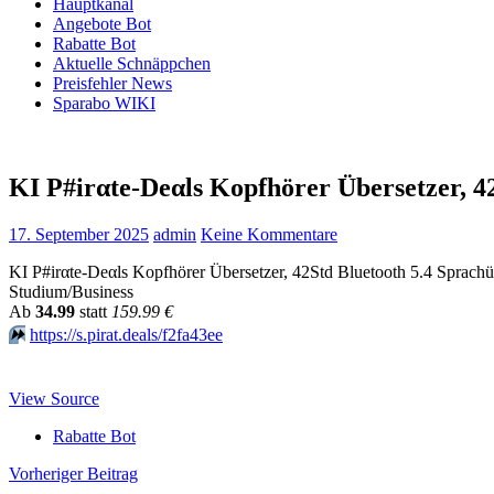
Hauptkanal
Angebote Bot
Rabatte Bot
Aktuelle Schnäppchen
Preisfehler News
Sparabo WIKI
KI P#irαtе-Dеαls Kopfhörer Übersetzer, 4
17. September 2025
admin
Keine Kommentare
KI P#irαtе-Dеαls Kopfhörer Übersetzer, 42Std Bluetooth 5.4 Sprach
Studium/Business
Аb
34.99
statt
159.99 €
⏩️
https://s.pirat.deals/f2fa43ee
View Source
Rabatte Bot
Beitragsnavigation
Vorheriger Beitrag