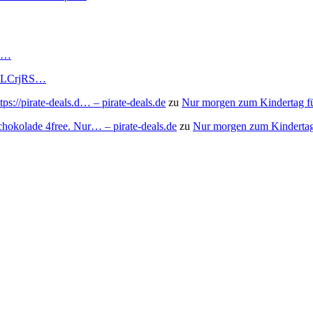
RS…
to/3LCrjRS…
s://pirate-deals.d… – pirate-deals.de
zu
Nur morgen zum Kindertag f
chokolade 4free. Nur… – pirate-deals.de
zu
Nur morgen zum Kindertag