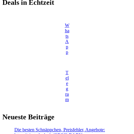
Deals in Echtzeit
W
ha
ts
A
p
p
T
el
e
g
ra
m
Neueste Beiträge
Die besten Schnäppchen, Preisfehler, Angebote: