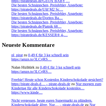
https://piratedeals.de/GEOX BABY …
Die besten Schnäppchen, Preisfehler, Angebote:
https://piratedeals.de/Ulif M2 Sc…
Die besten Schnäppchen, Preisfehler, Angebote:
https://piratedeals.de/Doritos Ba…
Die besten Schnäppchen, Preisfehler, Angebote:
https://piratedeals.de/Piatnik 68…
Die besten Schnäppchen, Preisfehler, Angebote:
https://piratedeals.de/KESSER® 4-…
Neueste Kommentare
pl_pirat
zu
0,49 € für 3 kg schnell sein
https://amzn.to/3LCrjRS…
Nalan Hizlitürk
zu
0,49 € für 3 kg schnell sein
https://amzn.to/3LCrjRS…
Freebie! Heute schon Kostenlos Kinderschokolade gesichert?
https://pirate-deals.d… – pirate-deals.de
zu
Nur morgen zum
Kindertag für alle Kinderschokolade kostenlos…
https://www.kinde…
Nicht vergessen, heute euren Supermarkt zu plündern.
Kinderschokolade 4free. Nur… – pirate-deals.de
zu
Nur