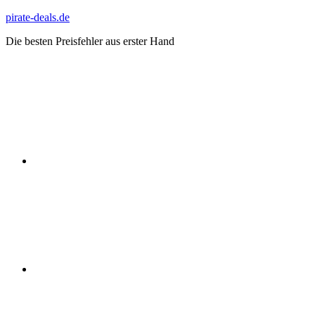
Zum
pirate-deals.de
Inhalt
Die besten Preisfehler aus erster Hand
springen
WhatsApp
Telegram
Discord