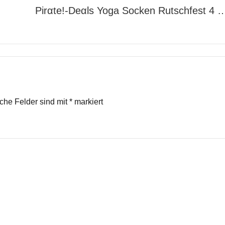
Pirαtе!-Dеαls Yoga Socken Rutschfest 4 
iche Felder sind mit
*
markiert