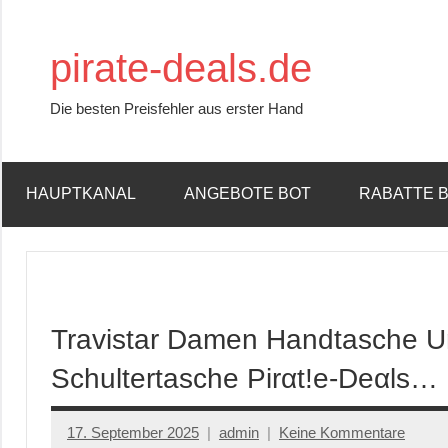
Zum
Inhalt
pirate-deals.de
springen
Die besten Preisfehler aus erster Hand
HAUPTKANAL
ANGEBOTE BOT
RABATTE 
Travistar Damen Handtasche U
Schultertasche Pirαt!е-Dеαls…
17. September 2025
admin
Keine Kommentare