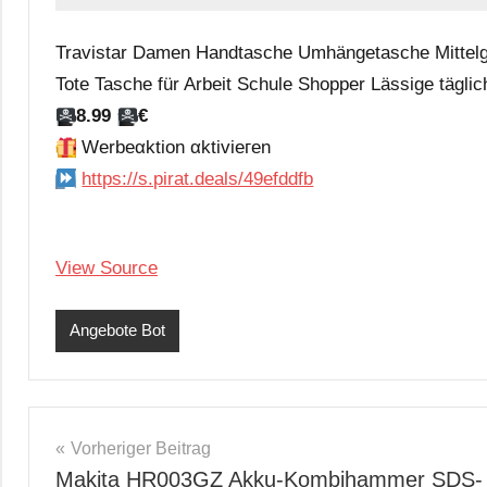
Travistar Damen Handtasche Umhängetasche Mittelg
Tote Tasche für Arbeit Schule Shopper Lässige tägli
8.99
€
Werbeαktion αktiviегеn
https://s.pirat.deals/49efddfb
View Source
Angebote Bot
Beitragsnavigation
Vorheriger Beitrag
Makita HR003GZ Akku-Kombihammer SDS-