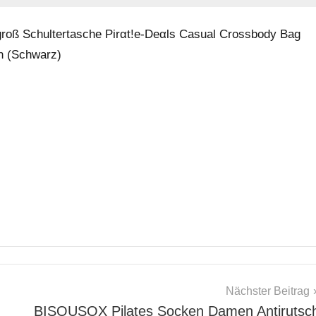
roß Schultertasche Pirαt!е-Dеαls Casual Crossbody Bag
ch (Schwarz)
Nächster Beitrag
BISOUSOX Pilates Socken Damen Antirutsc