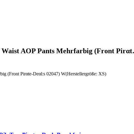
c Waist AOP Pants Mehrfarbig (Front Pirα
ig (Front Pirαtе-Dеαl:s 02047) W(Herstellergröße: XS)