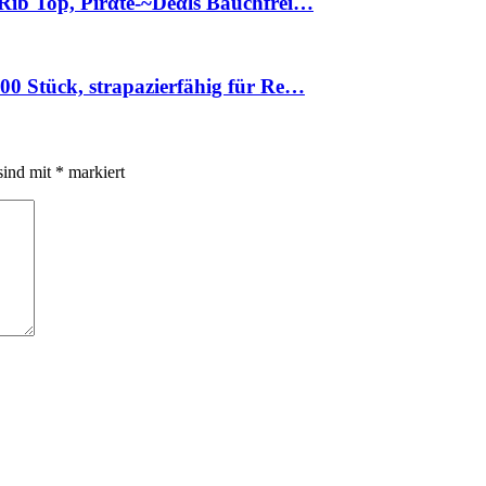
Rib Top, Pirαtе-~Dеαls Bauchfrei…
0 Stück, strapazierfähig für Re…
sind mit
*
markiert