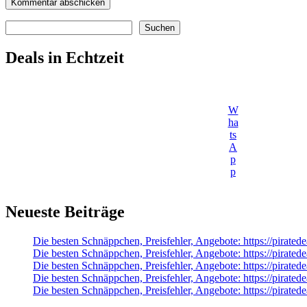
Suchen
Suchen
Deals in Echtzeit
W
ha
ts
A
p
p
Neueste Beiträge
Die besten Schnäppchen, Preisfehler, Angebote: https://pir
Die besten Schnäppchen, Preisfehler, Angebote: https://pirat
Die besten Schnäppchen, Preisfehler, Angebote: https://pirat
Die besten Schnäppchen, Preisfehler, Angebote: https://pira
Die besten Schnäppchen, Preisfehler, Angebote: https://pir