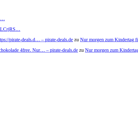
RS…
to/3LCrjRS…
s://pirate-deals.d… – pirate-deals.de
zu
Nur morgen zum Kindertag f
chokolade 4free. Nur… – pirate-deals.de
zu
Nur morgen zum Kindertag