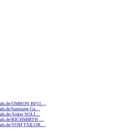
atedeals.de/OMRON BF51…
edeals.de/Samsung Ga…
edeals.de/Anker SOLI…
tedeals.de/RICHMIRTH …
atedeals.de/TOM TAILOR…