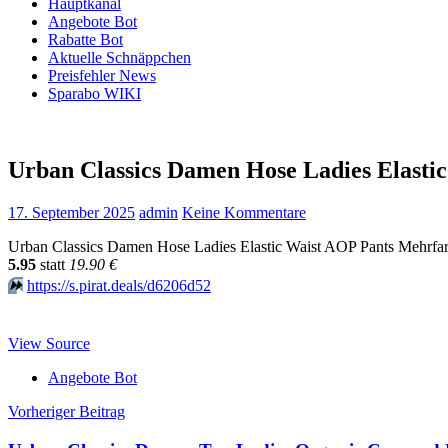
Hauptkanal
Angebote Bot
Rabatte Bot
Aktuelle Schnäppchen
Preisfehler News
Sparabo WIKI
Urban Classics Damen Hose Ladies Elasti
17. September 2025
admin
Keine Kommentare
Urban Classics Damen Hose Ladies Elastic Waist AOP Pants Mehrfarb
5.95
statt
19.90 €
⏩️
https://s.pirat.deals/d6206d52
View Source
Angebote Bot
Beitragsnavigation
Vorheriger Beitrag