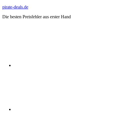
Zum
pirate-deals.de
Inhalt
Die besten Preisfehler aus erster Hand
springen
WhatsApp
Telegram
Discord