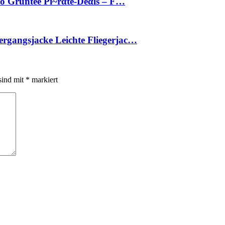
o Grüntee Pi~rαtе-Dеαls – F…
ergangsjacke Leichte Fliegerjac…
sind mit
*
markiert