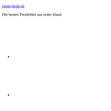
Zum
pirate-deals.de
Inhalt
Die besten Preisfehler aus erster Hand
springen
WhatsApp
Telegram
Discord