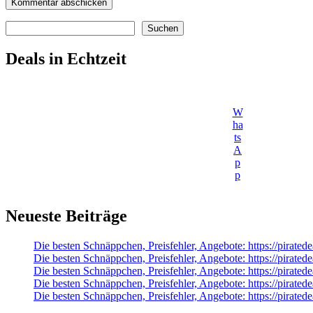
Suchen
Suchen
Deals in Echtzeit
W
ha
ts
A
p
p
Neueste Beiträge
Die besten Schnäppchen, Preisfehler, Angebote: https://pi
Die besten Schnäppchen, Preisfehler, Angebote: https://pira
Die besten Schnäppchen, Preisfehler, Angebote: https://pira
Die besten Schnäppchen, Preisfehler, Angebote: https://pirat
Die besten Schnäppchen, Preisfehler, Angebote: https://pirat