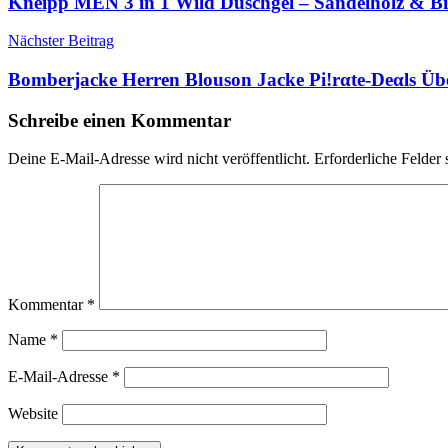
Kneipp MEN 3 in 1 Wild Duschgel – Sandelholz & Bi
Nächster Beitrag
Bomberjacke Herren Blouson Jacke Pi!rαtе-Dеαls Üb
Schreibe einen Kommentar
Deine E-Mail-Adresse wird nicht veröffentlicht.
Erforderliche Felder 
Kommentar
*
Name
*
E-Mail-Adresse
*
Website