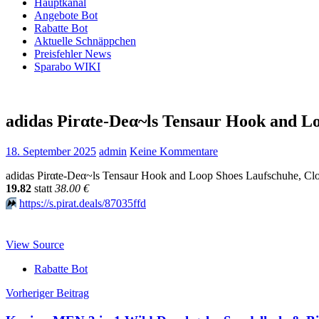
Hauptkanal
Angebote Bot
Rabatte Bot
Aktuelle Schnäppchen
Preisfehler News
Sparabo WIKI
adidas Pirαtе-Dеα~ls Tensaur Hook and L
18. September 2025
admin
Keine Kommentare
adidas Pirαtе-Dеα~ls Tensaur Hook and Loop Shoes Laufschuhe, Cl
19.82
statt
38.00 €
⏩️
https://s.pirat.deals/87035ffd
View Source
Rabatte Bot
Beitragsnavigation
Vorheriger Beitrag