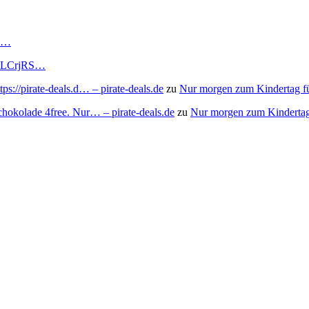
RS…
to/3LCrjRS…
s://pirate-deals.d… – pirate-deals.de
zu
Nur morgen zum Kindertag f
chokolade 4free. Nur… – pirate-deals.de
zu
Nur morgen zum Kindertag