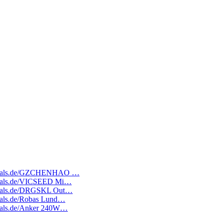
ratedeals.de/GZCHENHAO …
tedeals.de/VICSEED Mi…
tedeals.de/DRGSKL Out…
edeals.de/Robas Lund…
edeals.de/Anker 240W…