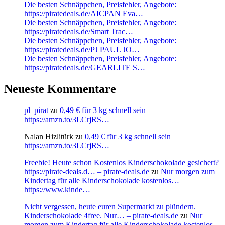
Die besten Schnäppchen, Preisfehler, Angebote:
https://piratedeals.de/AICPAN Eva…
Die besten Schnäppchen, Preisfehler, Angebote:
https://piratedeals.de/Smart Trac…
Die besten Schnäppchen, Preisfehler, Angebote:
https://piratedeals.de/PJ PAUL JO…
Die besten Schnäppchen, Preisfehler, Angebote:
https://piratedeals.de/GEARLITE S…
Neueste Kommentare
pl_pirat
zu
0,49 € für 3 kg schnell sein
https://amzn.to/3LCrjRS…
Nalan Hizlitürk
zu
0,49 € für 3 kg schnell sein
https://amzn.to/3LCrjRS…
Freebie! Heute schon Kostenlos Kinderschokolade gesichert?
https://pirate-deals.d… – pirate-deals.de
zu
Nur morgen zum
Kindertag für alle Kinderschokolade kostenlos…
https://www.kinde…
Nicht vergessen, heute euren Supermarkt zu plündern.
Kinderschokolade 4free. Nur… – pirate-deals.de
zu
Nur
morgen zum Kindertag für alle Kinderschokolade kostenlos…