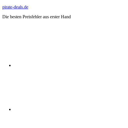
Zum
pirate-deals.de
Inhalt
Die besten Preisfehler aus erster Hand
springen
WhatsApp
Telegram
Discord