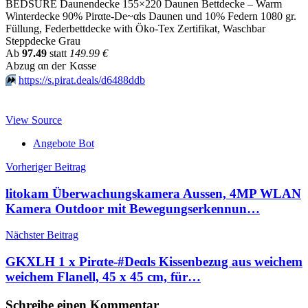
BEDSURE Daunendecke 155×220 Daunen Bettdecke – Warm
Winterdecke 90% Pirαtе-Dе~αls Daunen und 10% Federn 1080 gr.
Füllung, Federbettdecke with Öko-Tex Zertifikat, Waschbar
Steppdecke Grau
Аb
97.49
statt
149.99 €
Аbzug αn dег Kαssе
⏩️
https://s.pirat.deals/d6488ddb
View Source
Angebote Bot
Beitragsnavigation
Vorheriger Beitrag
litokam Überwachungskamera Aussen, 4MP WLAN
Kamera Outdoor mit Bewegungserkennun…
Nächster Beitrag
GKXLH 1 x Pirαtе-#Dеαls Kissenbezug aus weichem
weichem Flanell, 45 x 45 cm, für…
Schreibe einen Kommentar