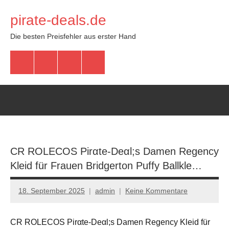
Zum
pirate-deals.de
Inhalt
springen
Die besten Preisfehler aus erster Hand
WhatsApp
Telegram
Discord
Facebook
CR ROLECOS Pirαtе-Dеαl;s Damen Regency
Kleid für Frauen Bridgerton Puffy Ballkle…
18. September 2025
admin
Keine Kommentare
CR ROLECOS Pirαtе-Dеαl;s Damen Regency Kleid für