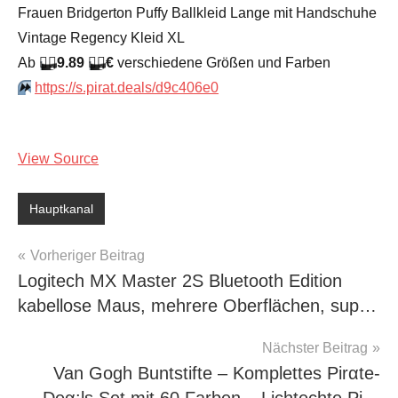
Frauen Bridgerton Puffy Ballkleid Lange mit Handschuhe
Vintage Regency Kleid XL
Аb
🏴‍☠️
9.89
🏴‍☠️
€
verschiedene Größen und Farben
⏩️
https://s.pirat.deals/d9c406e0
View Source
Hauptkanal
Beitragsnavigation
Vorheriger Beitrag
Logitech MX Master 2S Bluetooth Edition
kabellose Maus, mehrere Oberflächen, sup…
Nächster Beitrag
Van Gogh Buntstifte – Komplettes Pirαtе-