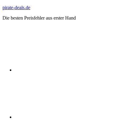
Zum
pirate-deals.de
Inhalt
Die besten Preisfehler aus erster Hand
springen
WhatsApp
Telegram
Discord