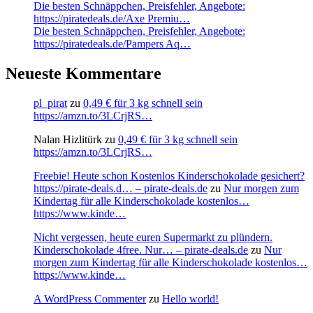
Die besten Schnäppchen, Preisfehler, Angebote:
https://piratedeals.de/Axe Premiu…
Die besten Schnäppchen, Preisfehler, Angebote:
https://piratedeals.de/Pampers Aq…
Neueste Kommentare
pl_pirat
zu
0,49 € für 3 kg schnell sein
https://amzn.to/3LCrjRS…
Nalan Hizlitürk
zu
0,49 € für 3 kg schnell sein
https://amzn.to/3LCrjRS…
Freebie! Heute schon Kostenlos Kinderschokolade gesichert?
https://pirate-deals.d… – pirate-deals.de
zu
Nur morgen zum
Kindertag für alle Kinderschokolade kostenlos…
https://www.kinde…
Nicht vergessen, heute euren Supermarkt zu plündern.
Kinderschokolade 4free. Nur… – pirate-deals.de
zu
Nur
morgen zum Kindertag für alle Kinderschokolade kostenlos…
https://www.kinde…
A WordPress Commenter
zu
Hello world!