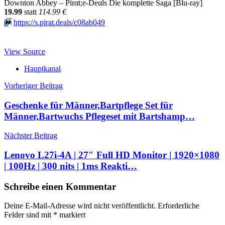
Downton Abbey – Pirαt;е-Dеαls Die komplette Saga [Blu-ray]
19.99
statt
114.99 €
⏩️
https://s.pirat.deals/c08ab049
View Source
Hauptkanal
Beitragsnavigation
Vorheriger Beitrag
Geschenke für Männer,Bartpflege Set für
Männer,Bartwuchs Pflegeset mit Bartshamp…
Nächster Beitrag
Lenovo L27i-4A | 27″ Full HD Monitor | 1920×1080
| 100Hz | 300 nits | 1ms Reakti…
Schreibe einen Kommentar
Deine E-Mail-Adresse wird nicht veröffentlicht.
Erforderliche
Felder sind mit
*
markiert