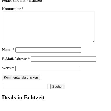
Felder sind mit
*
markiert
Kommentar
*
Name
*
E-Mail-Adresse
*
Website
Suchen
Suchen
Deals in Echtzeit