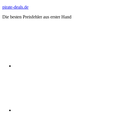
Zum
pirate-deals.de
Inhalt
Die besten Preisfehler aus erster Hand
springen
WhatsApp
Telegram
Discord