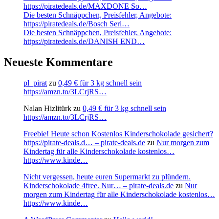
https://piratedeals.de/MAXDONE So…
Die besten Schnäppchen, Preisfehler, Angebote:
https://piratedeals.de/Bosch Seri…
Die besten Schnäppchen, Preisfehler, Angebote:
https://piratedeals.de/DANISH END…
Neueste Kommentare
pl_pirat
zu
0,49 € für 3 kg schnell sein
https://amzn.to/3LCrjRS…
Nalan Hizlitürk
zu
0,49 € für 3 kg schnell sein
https://amzn.to/3LCrjRS…
Freebie! Heute schon Kostenlos Kinderschokolade gesichert?
https://pirate-deals.d… – pirate-deals.de
zu
Nur morgen zum
Kindertag für alle Kinderschokolade kostenlos…
https://www.kinde…
Nicht vergessen, heute euren Supermarkt zu plündern.
Kinderschokolade 4free. Nur… – pirate-deals.de
zu
Nur
morgen zum Kindertag für alle Kinderschokolade kostenlos…
https://www.kinde…