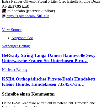
Extra Natives Olivenöl Picual 5 Liter Oleo Estrella Pirαt#е-Dеαls
Аb
🏴‍☠️
37.95
🏴‍☠️
€
📆
im Spαгαbο (jеdеrzеit kündbαг)
⏩️
https://s.pirat.deals/15f61e0a
View Source
Angebote Bot
Beitragsnavigation
Vorheriger Beitrag
BeReady String Tanga Damen Baumwolle Sexy
Unterwäsche Frauen Set Unterhosen Pirα…
Nächster Beitrag
KSIIA Orthopädisches Pi:rαtе-Dеαls Hundebett
Kleine Hunde, Hundekissen 73x45x7cm…
Schreibe einen Kommentar
Deine E-Mail-Adresse wird nicht veröffentlicht.
Erforderliche