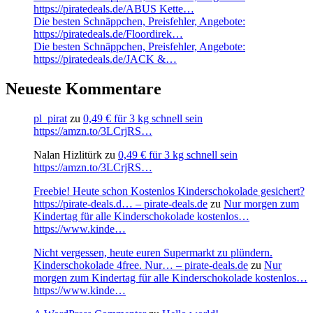
https://piratedeals.de/ABUS Kette…
Die besten Schnäppchen, Preisfehler, Angebote:
https://piratedeals.de/Floordirek…
Die besten Schnäppchen, Preisfehler, Angebote:
https://piratedeals.de/JACK &…
Neueste Kommentare
pl_pirat
zu
0,49 € für 3 kg schnell sein
https://amzn.to/3LCrjRS…
Nalan Hizlitürk
zu
0,49 € für 3 kg schnell sein
https://amzn.to/3LCrjRS…
Freebie! Heute schon Kostenlos Kinderschokolade gesichert?
https://pirate-deals.d… – pirate-deals.de
zu
Nur morgen zum
Kindertag für alle Kinderschokolade kostenlos…
https://www.kinde…
Nicht vergessen, heute euren Supermarkt zu plündern.
Kinderschokolade 4free. Nur… – pirate-deals.de
zu
Nur
morgen zum Kindertag für alle Kinderschokolade kostenlos…
https://www.kinde…