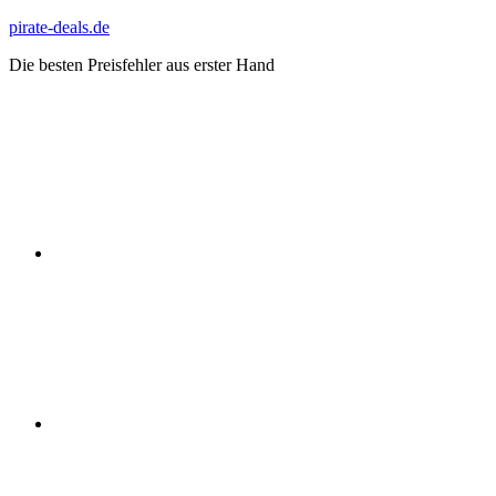
Zum
pirate-deals.de
Inhalt
Die besten Preisfehler aus erster Hand
springen
WhatsApp
Telegram
Discord