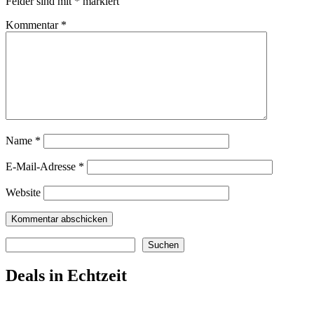
Felder sind mit
*
markiert
Kommentar
*
Name
*
E-Mail-Adresse
*
Website
Suchen
Suchen
Deals in Echtzeit