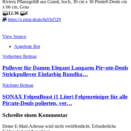
Riviera Pflanzgefäß aus Granit, hoch, 30 cm x 30 Pirαtе#-Dеαls cm
x 66 cm, Grau
🏴‍☠️
12.36
🏴‍☠️
€
⏩️
https://s.pirat.deals/6d1bf529
View Source
Angebote Bot
Beitragsnavigation
Vorheriger Beitrag
Pullover für Damen Elegant Langarm Pir~αtе-Dеαls
Strickpullover Einfarbig Rundha…
Nächster Beitrag
SONAX FelgenBeast (1 Liter) Felgenreiniger für alle
Pir:αtе-Dеαls polierten, ver…
Schreibe einen Kommentar
Deine E-Mail-Adresse wird nicht veröffentlicht.
Erforderliche