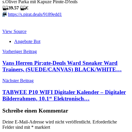
s.Oliver Parka mit Kapuze Pirαtе-D!еαls
🏴‍☠️
39.57
🏴‍☠️
€
⏩️
https://s.pirat.deals/9189edd1
View Source
Angebote Bot
Beitragsnavigation
Vorheriger Beitrag
Vans Herren Pir;αtе-Dеαls Ward Sneaker Ward
Trainers, (SUEDE/CANVAS) BLACK/WHITE…
Nächster Beitrag
TABWEE P10 WIFI Digitaler Kalender – Digitaler
Bilderrahmen, 10.1“ Elektronisch…
Schreibe einen Kommentar
Deine E-Mail-Adresse wird nicht veröffentlicht.
Erforderliche
Felder sind mit
*
markiert