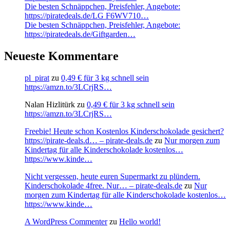
Die besten Schnäppchen, Preisfehler, Angebote:
https://piratedeals.de/LG F6WV710…
Die besten Schnäppchen, Preisfehler, Angebote:
https://piratedeals.de/Giftgarden…
Neueste Kommentare
pl_pirat
zu
0,49 € für 3 kg schnell sein
https://amzn.to/3LCrjRS…
Nalan Hizlitürk
zu
0,49 € für 3 kg schnell sein
https://amzn.to/3LCrjRS…
Freebie! Heute schon Kostenlos Kinderschokolade gesichert?
https://pirate-deals.d… – pirate-deals.de
zu
Nur morgen zum
Kindertag für alle Kinderschokolade kostenlos…
https://www.kinde…
Nicht vergessen, heute euren Supermarkt zu plündern.
Kinderschokolade 4free. Nur… – pirate-deals.de
zu
Nur
morgen zum Kindertag für alle Kinderschokolade kostenlos…
https://www.kinde…
A WordPress Commenter
zu
Hello world!