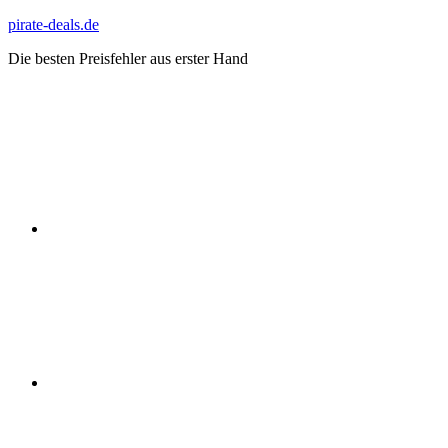
Zum
pirate-deals.de
Inhalt
Die besten Preisfehler aus erster Hand
springen
WhatsApp
Telegram
Discord