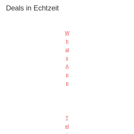
Deals in Echtzeit
W
h
at
s
A
p
p
T
el