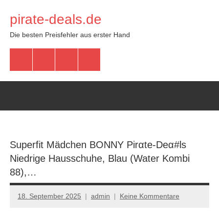
Zum
pirate-deals.de
Inhalt
springen
Die besten Preisfehler aus erster Hand
WhatsApp
Telegram
Discord
Facebook
Superfit Mädchen BONNY Pirαtе-Dеα#ls
Niedrige Hausschuhe, Blau (Water Kombi
88),…
18. September 2025
admin
Keine Kommentare