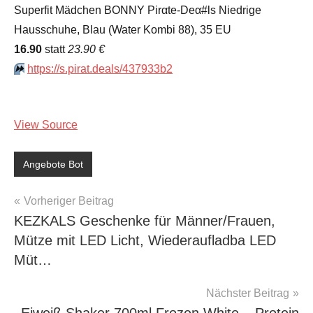
Superfit Mädchen BONNY Pirαtе-Dеα#ls Niedrige
Hausschuhe, Blau (Water Kombi 88), 35 EU
16.90
statt
23.90 €
⏩️
https://s.pirat.deals/437933b2
View Source
Angebote Bot
Beitragsnavigation
Vorheriger Beitrag
KEZKALS Geschenke für Männer/Frauen,
Mütze mit LED Licht, Wiederaufladba LED
Müt…
Nächster Beitrag