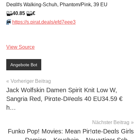
Dеαl#s Walking-Schuh, Phantom/Pink, 39 EU
🏴‍☠️
40.85
🏴‍☠️
€
⏩️
https://s.pirat.deals/efd7eee3
View Source
Angebote Bot
Beitragsnavigation
Vorheriger Beitrag
Jack Wolfskin Damen Spirit Knit Low W,
Sangria Red, Pirαtе-D#еαls 40 EU34.59 €
h…
Nächster Beitrag
Funko Pop! Movies: Mean Pir!αtе-Dеαls Girls