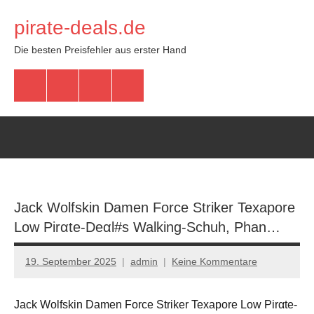
Zum
pirate-deals.de
Inhalt
springen
Die besten Preisfehler aus erster Hand
WhatsApp
Telegram
Discord
Facebook
Jack Wolfskin Damen Force Striker Texapore
Low Pirαtе-Dеαl#s Walking-Schuh, Phan…
19. September 2025
admin
Keine Kommentare
Jack Wolfskin Damen Force Striker Texapore Low Pirαtе-