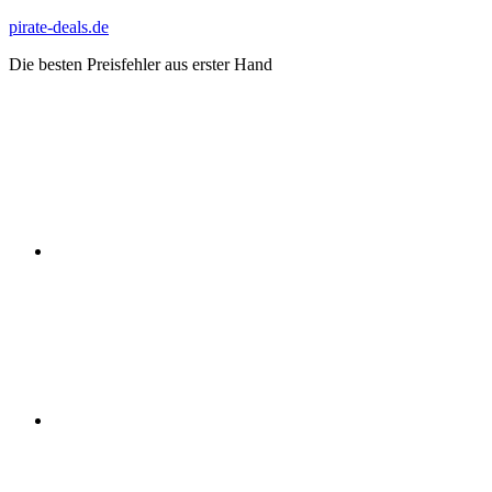
Zum
pirate-deals.de
Inhalt
Die besten Preisfehler aus erster Hand
springen
WhatsApp
Telegram
Discord