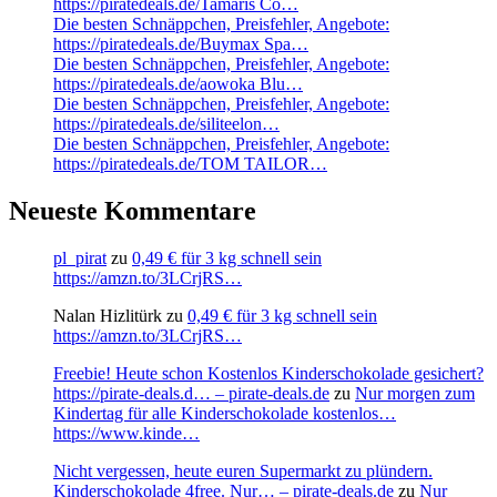
https://piratedeals.de/Tamaris Co…
Die besten Schnäppchen, Preisfehler, Angebote:
https://piratedeals.de/Buymax Spa…
Die besten Schnäppchen, Preisfehler, Angebote:
https://piratedeals.de/aowoka Blu…
Die besten Schnäppchen, Preisfehler, Angebote:
https://piratedeals.de/siliteelon…
Die besten Schnäppchen, Preisfehler, Angebote:
https://piratedeals.de/TOM TAILOR…
Neueste Kommentare
pl_pirat
zu
0,49 € für 3 kg schnell sein
https://amzn.to/3LCrjRS…
Nalan Hizlitürk
zu
0,49 € für 3 kg schnell sein
https://amzn.to/3LCrjRS…
Freebie! Heute schon Kostenlos Kinderschokolade gesichert?
https://pirate-deals.d… – pirate-deals.de
zu
Nur morgen zum
Kindertag für alle Kinderschokolade kostenlos…
https://www.kinde…
Nicht vergessen, heute euren Supermarkt zu plündern.
Kinderschokolade 4free. Nur… – pirate-deals.de
zu
Nur