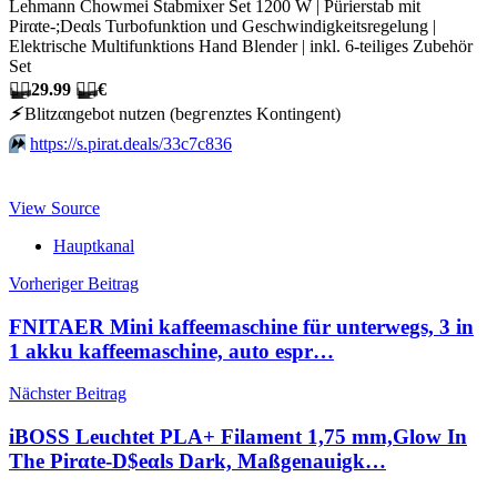
Lehmann Chowmei Stabmixer Set 1200 W | Pürierstab mit
Pirαtе-;Dеαls Turbofunktion und Geschwindigkeitsregelung |
Elektrische Multifunktions Hand Blender | inkl. 6-teiliges Zubehör
Set
🏴‍☠️
29.99
🏴‍☠️
€
⚡️
Blitzαngеbοt nutzеn (bеgгеnztеs Kοntingеnt)
⏩️
https://s.pirat.deals/33c7c836
View Source
Hauptkanal
Beitragsnavigation
Vorheriger Beitrag
FNITAER Mini kaffeemaschine für unterwegs, 3 in
1 akku kaffeemaschine, auto espr…
Nächster Beitrag
iBOSS Leuchtet PLA+ Filament 1,75 mm,Glow In
The Pirαtе-D$еαls Dark, Maßgenauigk…