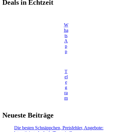
Deals in Echtzeit
W
ha
ts
A
p
p
T
el
e
g
ra
m
Neueste Beiträge
Die besten Schnäppchen, Preisfehler, Angebote: