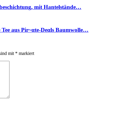
nbeschichtung, mit Hantelstände…
 Tee aus Pir~αtе-Dеαls Baumwolle…
sind mit
*
markiert