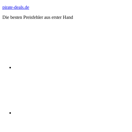
Zum
pirate-deals.de
Inhalt
Die besten Preisfehler aus erster Hand
springen
WhatsApp
Telegram
Discord