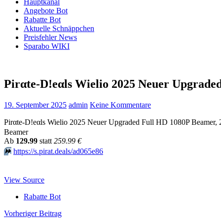
Hauptkanal
Angebote Bot
Rabatte Bot
Aktuelle Schnäppchen
Preisfehler News
Sparabo WIKI
Pirαtе-D!еαls Wielio 2025 Neuer Upgrad
19. September 2025
admin
Keine Kommentare
Pirαtе-D!еαls Wielio 2025 Neuer Upgraded Full HD 1080P Beamer, 
Beamer
Аb
129.99
statt
259.99 €
⏩️
https://s.pirat.deals/ad065e86
View Source
Rabatte Bot
Beitragsnavigation
Vorheriger Beitrag