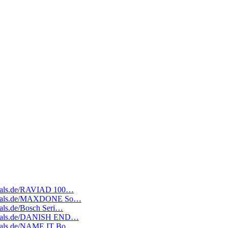
tedeals.de/RAVIAD 100…
ratedeals.de/MAXDONE So…
deals.de/Bosch Seri…
atedeals.de/DANISH END…
tedeals.de/NAME IT Bo…