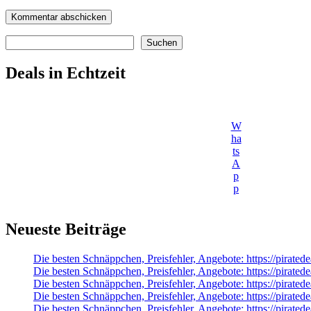
Suchen
Suchen
Deals in Echtzeit
W
ha
ts
A
p
p
Neueste Beiträge
Die besten Schnäppchen, Preisfehler, Angebote: https://pira
Die besten Schnäppchen, Preisfehler, Angebote: https://pi
Die besten Schnäppchen, Preisfehler, Angebote: https://pirate
Die besten Schnäppchen, Preisfehler, Angebote: https://pir
Die besten Schnäppchen, Preisfehler, Angebote: https://pira