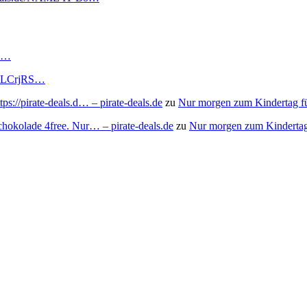
RS…
to/3LCrjRS…
s://pirate-deals.d… – pirate-deals.de
zu
Nur morgen zum Kindertag f
chokolade 4free. Nur… – pirate-deals.de
zu
Nur morgen zum Kindertag