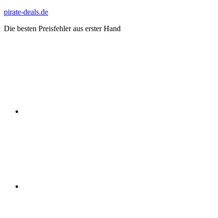
Zum
pirate-deals.de
Inhalt
Die besten Preisfehler aus erster Hand
springen
WhatsApp
Telegram
Discord