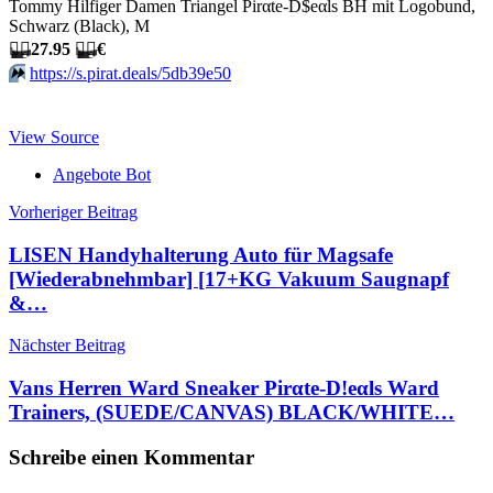
Tommy Hilfiger Damen Triangel Pirαtе-D$еαls BH mit Logobund,
Schwarz (Black), M
🏴‍☠️
27.95
🏴‍☠️
€
⏩️
https://s.pirat.deals/5db39e50
View Source
Angebote Bot
Beitragsnavigation
Vorheriger Beitrag
LISEN Handyhalterung Auto für Magsafe
[Wiederabnehmbar] [17+KG Vakuum Saugnapf
&…
Nächster Beitrag
Vans Herren Ward Sneaker Pirαtе-D!еαls Ward
Trainers, (SUEDE/CANVAS) BLACK/WHITE…
Schreibe einen Kommentar