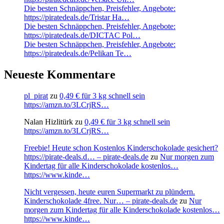
Die besten Schnäppchen, Preisfehler, Angebote:
https://piratedeals.de/Tristar Ha…
Die besten Schnäppchen, Preisfehler, Angebote:
https://piratedeals.de/DICTAC Pol…
Die besten Schnäppchen, Preisfehler, Angebote:
https://piratedeals.de/Pelikan Te…
Neueste Kommentare
pl_pirat
zu
0,49 € für 3 kg schnell sein
https://amzn.to/3LCrjRS…
Nalan Hizlitürk
zu
0,49 € für 3 kg schnell sein
https://amzn.to/3LCrjRS…
Freebie! Heute schon Kostenlos Kinderschokolade gesichert?
https://pirate-deals.d… – pirate-deals.de
zu
Nur morgen zum
Kindertag für alle Kinderschokolade kostenlos…
https://www.kinde…
Nicht vergessen, heute euren Supermarkt zu plündern.
Kinderschokolade 4free. Nur… – pirate-deals.de
zu
Nur
morgen zum Kindertag für alle Kinderschokolade kostenlos…
https://www.kinde…