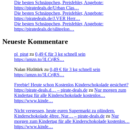
Die besten Schnäppchen, Preisfehler, Angebote:
https://piratedeals.de/Urban Clas…
Die besten Schnäppchen, Preisfehler, Angebote:
https://piratedeals.de/J.VER Herr…
Die besten Schnäppchen, Preisfehler, Angebote:
https://piratedeals.de/siliteelon…
Neueste Kommentare
pl_pirat
zu
0,49 € für 3 kg schnell sein
https://amzn.to/3LCrjRS…
Nalan Hizlitürk
zu
0,49 € für 3 kg schnell sein
https://amzn.to/3LCrjRS…
Freebie! Heute schon Kostenlos Kinderschokolade gesichert?
https://pirate-deals.d… – pirate-deals.de
zu
Nur morgen zum
Kindertag für alle Kinderschokolade kostenlos…
https://www.kinde…
Nicht vergessen, heute euren Supermarkt zu plündern.
Kinderschokolade 4free. Nur… – pirate-deals.de
zu
Nur
morgen zum Kindertag für alle Kinderschokolade kostenlos…
https://www.kinde…