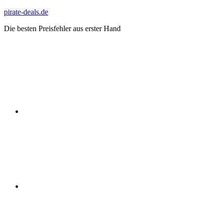
Zum
pirate-deals.de
Inhalt
Die besten Preisfehler aus erster Hand
springen
WhatsApp
Telegram
Discord