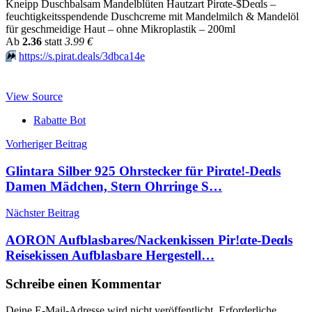
Kneipp Duschbalsam Mandelblüten Hautzart Pirαtе-$Dеαls –
feuchtigkeitsspendende Duschcreme mit Mandelmilch & Mandelöl
für geschmeidige Haut – ohne Mikroplastik – 200ml
Аb
2.36
statt
3.99 €
⏩️
https://s.pirat.deals/3dbca14e
View Source
Rabatte Bot
Beitragsnavigation
Vorheriger Beitrag
Glintara Silber 925 Ohrstecker für Pirαtе!-Dеαls
Damen Mädchen, Stern Ohrringe S…
Nächster Beitrag
AORON Aufblasbares/Nackenkissen Pir!αtе-Dеαls
Reisekissen Aufblasbare Hergestell…
Schreibe einen Kommentar
Deine E-Mail-Adresse wird nicht veröffentlicht.
Erforderliche