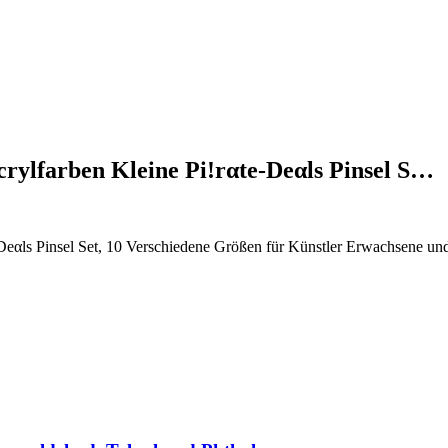
crylfarben Kleine Pi!rαtе-Dеαls Pinsel S…
Dеαls Pinsel Set, 10 Verschiedene Größen für Künstler Erwachsene und 