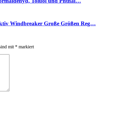
 Formaldehyd, Toluol und Phthal…
aktiv Windbreaker Große Größen Reg…
sind mit
*
markiert