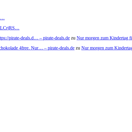
RS…
to/3LCrjRS…
s://pirate-deals.d… – pirate-deals.de
zu
Nur morgen zum Kindertag f
chokolade 4free. Nur… – pirate-deals.de
zu
Nur morgen zum Kindertag