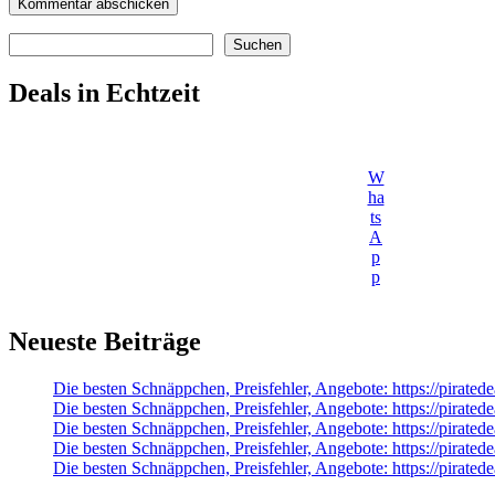
Suchen
Suchen
Deals in Echtzeit
W
ha
ts
A
p
p
Neueste Beiträge
Die besten Schnäppchen, Preisfehler, Angebote: https://pira
Die besten Schnäppchen, Preisfehler, Angebote: https://pirate
Die besten Schnäppchen, Preisfehler, Angebote: https://pirat
Die besten Schnäppchen, Preisfehler, Angebote: https://pirate
Die besten Schnäppchen, Preisfehler, Angebote: https://pira