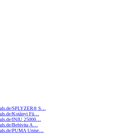
tedeals.de/SPLYZER® S…
deals.de/Kotányi Fü…
edeals.de/INIU 25000…
deals.de/Bebivita A…
tedeals.de/PUMA Unise…