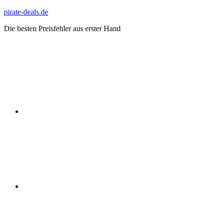
Zum
pirate-deals.de
Inhalt
Die besten Preisfehler aus erster Hand
springen
WhatsApp
Telegram
Discord