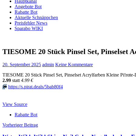
Hauptkanal
Angebote Bot
Rabatte Bot
Aktuelle Schnäppchen
Preisfehler News
Sparabo WIKI
TIESOME 20 Stück Pinsel Set, Pinselset A
20. September 2025
admin
Keine Kommentare
TIESOME 20 Stück Pinsel Set, Pinselset Acrylfarben Kleine Pi!rαtе-
2.99
statt
4.99 €
⏩️
https://s.pirat.deals/5bab80f4
View Source
Rabatte Bot
Beitragsnavigation
Vorheriger Beitrag