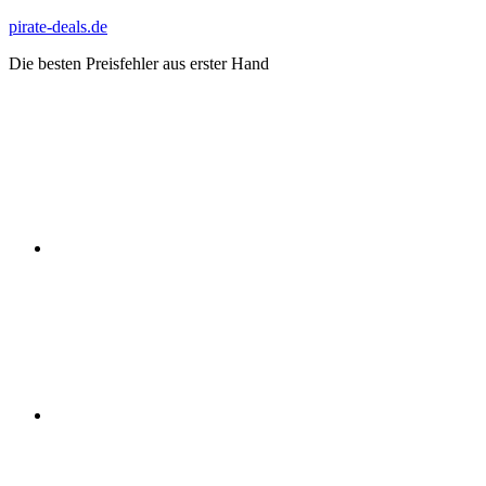
Zum
pirate-deals.de
Inhalt
Die besten Preisfehler aus erster Hand
springen
WhatsApp
Telegram
Discord