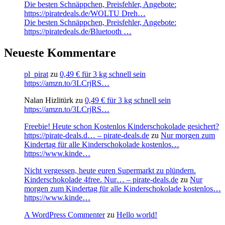
Die besten Schnäppchen, Preisfehler, Angebote:
https://piratedeals.de/WOLTU Dreh…
Die besten Schnäppchen, Preisfehler, Angebote:
https://piratedeals.de/Bluetooth …
Neueste Kommentare
pl_pirat
zu
0,49 € für 3 kg schnell sein
https://amzn.to/3LCrjRS…
Nalan Hizlitürk
zu
0,49 € für 3 kg schnell sein
https://amzn.to/3LCrjRS…
Freebie! Heute schon Kostenlos Kinderschokolade gesichert?
https://pirate-deals.d… – pirate-deals.de
zu
Nur morgen zum
Kindertag für alle Kinderschokolade kostenlos…
https://www.kinde…
Nicht vergessen, heute euren Supermarkt zu plündern.
Kinderschokolade 4free. Nur… – pirate-deals.de
zu
Nur
morgen zum Kindertag für alle Kinderschokolade kostenlos…
https://www.kinde…
A WordPress Commenter
zu
Hello world!