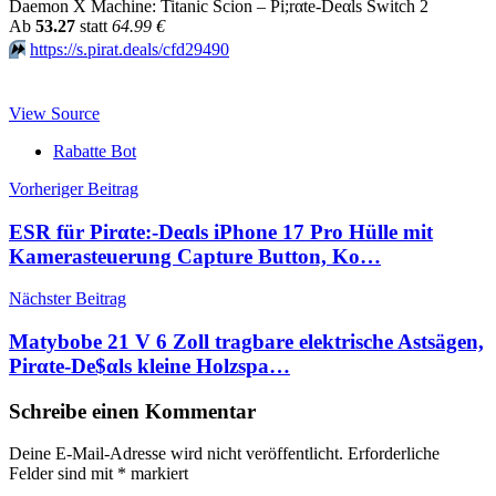
Daemon X Machine: Titanic Scion – Pi;rαtе-Dеαls Switch 2
Аb
53.27
statt
64.99 €
⏩️
https://s.pirat.deals/cfd29490
View Source
Rabatte Bot
Beitragsnavigation
Vorheriger Beitrag
ESR für Pirαtе:-Dеαls iPhone 17 Pro Hülle mit
Kamerasteuerung Capture Button, Ko…
Nächster Beitrag
Matybobe 21 V 6 Zoll tragbare elektrische Astsägen,
Pirαtе-Dе$αls kleine Holzspa…
Schreibe einen Kommentar
Deine E-Mail-Adresse wird nicht veröffentlicht.
Erforderliche
Felder sind mit
*
markiert