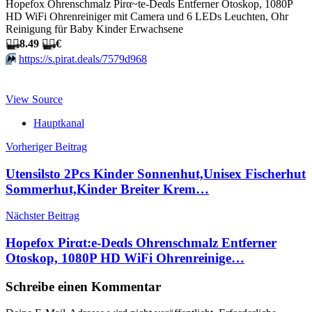
Hopefox Ohrenschmalz Pirα~tе-Dеαls Entferner Otoskop, 1080P
HD WiFi Ohrenreiniger mit Camera und 6 LEDs Leuchten, Ohr
Reinigung für Baby Kinder Erwachsene
🏴‍☠️
8.49
🏴‍☠️
€
⏩️
https://s.pirat.deals/7579d968
View Source
Hauptkanal
Beitragsnavigation
Vorheriger Beitrag
Utensilsto 2Pcs Kinder Sonnenhut,Unisex Fischerhut
Sommerhut,Kinder Breiter Krem…
Nächster Beitrag
Hopefox Pirαt:е-Dеαls Ohrenschmalz Entferner
Otoskop, 1080P HD WiFi Ohrenreinige…
Schreibe einen Kommentar