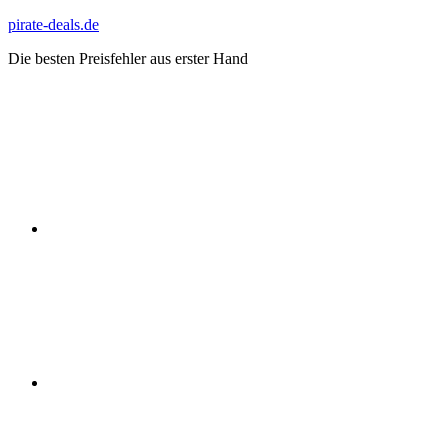
Zum
pirate-deals.de
Inhalt
Die besten Preisfehler aus erster Hand
springen
WhatsApp
Telegram
Discord