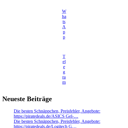
W
ha
ts
A
p
p
T
el
e
g
ra
m
Neueste Beiträge
Die besten Schnäppchen, Preisfehler, Angebote:
https://piratedeals.de/ASICS Gel-…
Die besten Schnäppchen, Preisfehler, Angebote:
https://piratedeals.de/Logitech G…