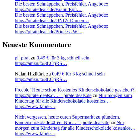
Die besten Schnäppchen, Preisfehler, Angebote:
https://piratedeals.de/Braun Epil…
Die besten Schnäppchen, Preisfehler, Angebote:
https://piratedeals.de/ONLY Damen…
Die besten Schnäppchen, Preisfehler, Angebote:
https://piratedeals.de/Princess W…
Neueste Kommentare
pl_pirat
zu
0,49 € für 3 kg schnell sein
https://amzn.to/3LCrjRS…
Nalan Hizlitürk
zu
0,49 € für 3 kg schnell sein
https://amzn.to/3LCrjRS…
Freebie! Heute schon Kostenlos Kinderschokolade gesichert?
https://pirate-deals.d… – pirate-deals.de
zu
Nur morgen zum
Kindertag für alle Kinderschokolade kostenlos…
https://www.kinde…
Nicht vergessen, heute euren Supermarkt zu plündern.
Kinderschokolade 4free. Nur… – pirate-deals.de
zu
Nur
morgen zum Kindertag für alle Kinderschokolade kostenlos…
https://www.kinde…