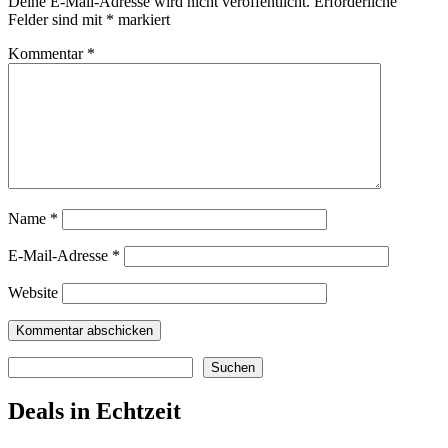
Deine E-Mail-Adresse wird nicht veröffentlicht.
Erforderliche
Felder sind mit
*
markiert
Kommentar
*
Name
*
E-Mail-Adresse
*
Website
Suchen
Suchen
Deals in Echtzeit