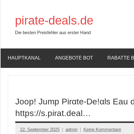
Zum
Inhalt
pirate-deals.de
springen
Die besten Preisfehler aus erster Hand
HAUPTKANAL
ANGEBOTE BOT
RABATTE 
Joop! Jump Pirαtе-Dе!αls Eau de
https://s.pirat.deal…
22. September 2025
admin
Keine Kommentare