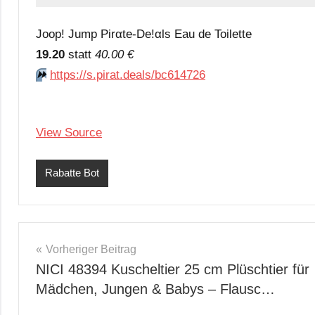
Joop! Jump Pirαtе-Dе!αls Eau de Toilette
19.20
statt
40.00 €
⏩️
https://s.pirat.deals/bc614726
View Source
Rabatte Bot
Beitragsnavigation
Vorheriger Beitrag
NICI 48394 Kuscheltier 25 cm Plüschtier für
Mädchen, Jungen & Babys – Flausc…