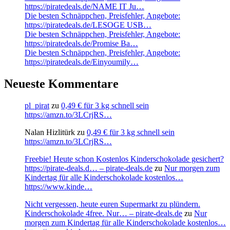
https://piratedeals.de/NAME IT Ju…
Die besten Schnäppchen, Preisfehler, Angebote:
https://piratedeals.de/LESOGE USB…
Die besten Schnäppchen, Preisfehler, Angebote:
https://piratedeals.de/Promise Ba…
Die besten Schnäppchen, Preisfehler, Angebote:
https://piratedeals.de/Einyoumily…
Neueste Kommentare
pl_pirat
zu
0,49 € für 3 kg schnell sein
https://amzn.to/3LCrjRS…
Nalan Hizlitürk
zu
0,49 € für 3 kg schnell sein
https://amzn.to/3LCrjRS…
Freebie! Heute schon Kostenlos Kinderschokolade gesichert?
https://pirate-deals.d… – pirate-deals.de
zu
Nur morgen zum
Kindertag für alle Kinderschokolade kostenlos…
https://www.kinde…
Nicht vergessen, heute euren Supermarkt zu plündern.
Kinderschokolade 4free. Nur… – pirate-deals.de
zu
Nur
morgen zum Kindertag für alle Kinderschokolade kostenlos…