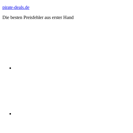
Zum
pirate-deals.de
Inhalt
Die besten Preisfehler aus erster Hand
springen
WhatsApp
Telegram
Discord