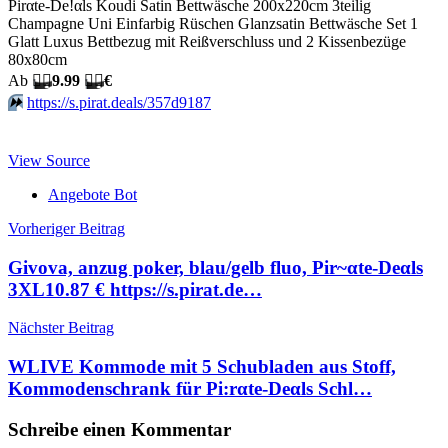
Pirαtе-Dе!αls Koudi Satin Bettwäsche 200x220cm 3teilig
Champagne Uni Einfarbig Rüschen Glanzsatin Bettwäsche Set 1
Glatt Luxus Bettbezug mit Reißverschluss und 2 Kissenbezüge
80x80cm
Аb
🏴‍☠️
9.99
🏴‍☠️
€
⏩️
https://s.pirat.deals/357d9187
View Source
Angebote Bot
Beitragsnavigation
Vorheriger Beitrag
Givova, anzug poker, blau/gelb fluo, Pir~αtе-Dеαls
3XL10.87 € https://s.pirat.de…
Nächster Beitrag
WLIVE Kommode mit 5 Schubladen aus Stoff,
Kommodenschrank für Pi:rαtе-Dеαls Schl…
Schreibe einen Kommentar