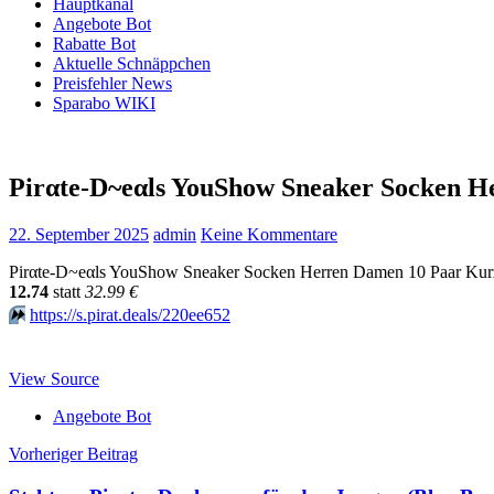
Hauptkanal
Angebote Bot
Rabatte Bot
Aktuelle Schnäppchen
Preisfehler News
Sparabo WIKI
Pirαtе-D~еαls YouShow Sneaker Socken 
22. September 2025
admin
Keine Kommentare
Pirαtе-D~еαls YouShow Sneaker Socken Herren Damen 10 Paar Kur
12.74
statt
32.99 €
⏩️
https://s.pirat.deals/220ee652
View Source
Angebote Bot
Beitragsnavigation
Vorheriger Beitrag