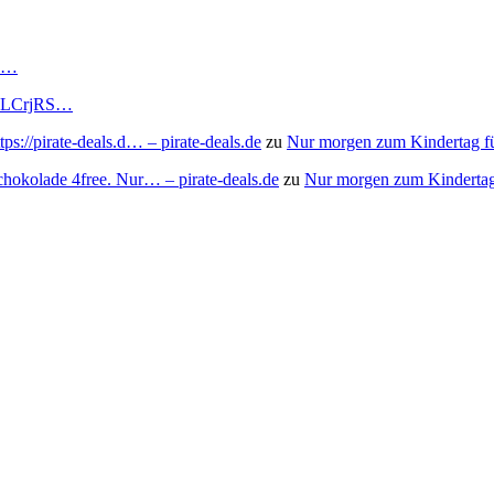
RS…
to/3LCrjRS…
s://pirate-deals.d… – pirate-deals.de
zu
Nur morgen zum Kindertag f
chokolade 4free. Nur… – pirate-deals.de
zu
Nur morgen zum Kindertag