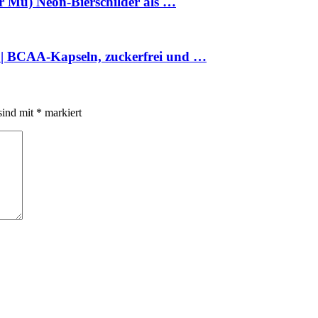
er Mu) Neon-Bierschilder als …
 | BCAA-Kapseln, zuckerfrei und …
sind mit
*
markiert