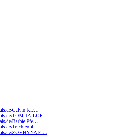
deals.de/Calvin Kle…
atedeals.de/TOM TAILOR…
eals.de/Barbie Pfe…
eals.de/Trachtenbl…
atedeals.de/ZOVHYYA El…