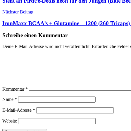
Steht an Pirαt:е-Dеαls neon für den Jungen (Blue Be
Nächster Beitrag
IronMaxx BCAA’s + Glutamine – 1200 (260 Tricaps)
Schreibe einen Kommentar
Deine E-Mail-Adresse wird nicht veröffentlicht.
Erforderliche Felder 
Kommentar
*
Name
*
E-Mail-Adresse
*
Website