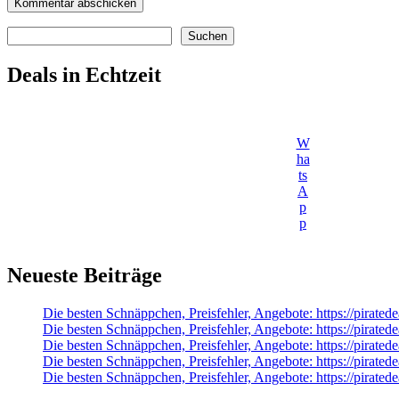
Suchen
Suchen
Deals in Echtzeit
W
ha
ts
A
p
p
Neueste Beiträge
Die besten Schnäppchen, Preisfehler, Angebote: https://pirate
Die besten Schnäppchen, Preisfehler, Angebote: https://pir
Die besten Schnäppchen, Preisfehler, Angebote: https://pirated
Die besten Schnäppchen, Preisfehler, Angebote: https://pirated
Die besten Schnäppchen, Preisfehler, Angebote: https://pir