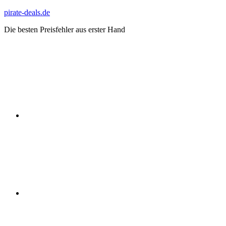
Zum
pirate-deals.de
Inhalt
Die besten Preisfehler aus erster Hand
springen
WhatsApp
Telegram
Discord