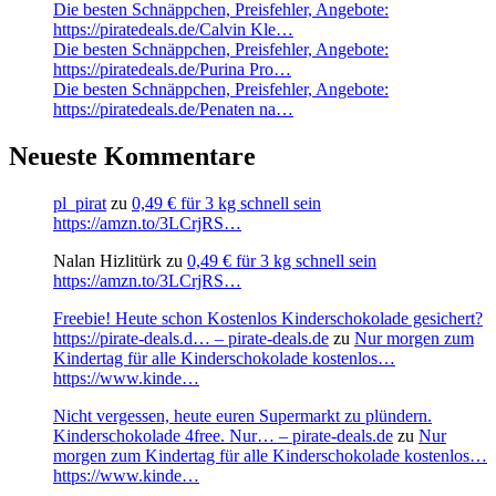
Die besten Schnäppchen, Preisfehler, Angebote:
https://piratedeals.de/Calvin Kle…
Die besten Schnäppchen, Preisfehler, Angebote:
https://piratedeals.de/Purina Pro…
Die besten Schnäppchen, Preisfehler, Angebote:
https://piratedeals.de/Penaten na…
Neueste Kommentare
pl_pirat
zu
0,49 € für 3 kg schnell sein
https://amzn.to/3LCrjRS…
Nalan Hizlitürk
zu
0,49 € für 3 kg schnell sein
https://amzn.to/3LCrjRS…
Freebie! Heute schon Kostenlos Kinderschokolade gesichert?
https://pirate-deals.d… – pirate-deals.de
zu
Nur morgen zum
Kindertag für alle Kinderschokolade kostenlos…
https://www.kinde…
Nicht vergessen, heute euren Supermarkt zu plündern.
Kinderschokolade 4free. Nur… – pirate-deals.de
zu
Nur
morgen zum Kindertag für alle Kinderschokolade kostenlos…
https://www.kinde…