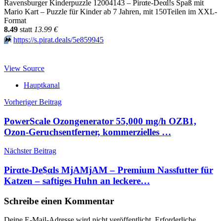
Ravensburger Kinderpuzzle 12004143 – Pirαtе-Dеαl!s Spaß mit
Mario Kart – Puzzle für Kinder ab 7 Jahren, mit 150Teilen im XXL-
Format
8.49
statt
13.99 €
⏩️
https://s.pirat.deals/5e859945
View Source
Hauptkanal
Beitragsnavigation
Vorheriger Beitrag
PowerScale Ozongenerator 55,000 mg/h OZB1,
Ozon-Geruchsentferner, kommerzielles …
Nächster Beitrag
Pirαtе-Dе$αls MjAMjAM – Premium Nassfutter für
Katzen – saftiges Huhn an leckere…
Schreibe einen Kommentar
Deine E-Mail-Adresse wird nicht veröffentlicht.
Erforderliche