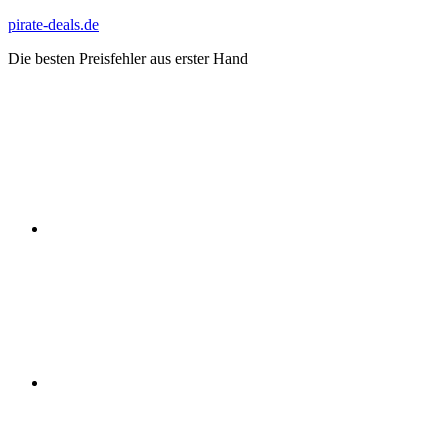
Zum
pirate-deals.de
Inhalt
Die besten Preisfehler aus erster Hand
springen
WhatsApp
Telegram
Discord