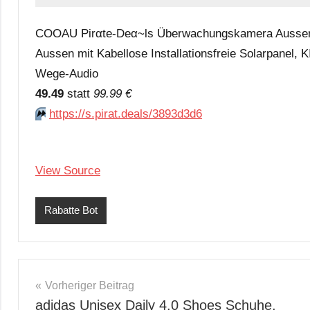
COOAU Pirαtе-Dеα~ls Überwachungskamera Ausse
Aussen mit Kabellose Installationsfreie Solarpanel,
Wege-Audio
49.49
statt
99.99 €
⏩️
https://s.pirat.deals/3893d3d6
View Source
Rabatte Bot
Beitragsnavigation
Vorheriger Beitrag
adidas Unisex Daily 4.0 Shoes Schuhe,