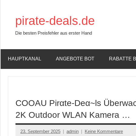
Zum
Inhalt
pirate-deals.de
springen
Die besten Preisfehler aus erster Hand
HAUPTKANAL
ANGEBOTE BOT
RABATTE 
COOAU Pirαtе-Dеα~ls Überwac
2K Outdoor WLAN Kamera …
23. September 2025
admin
Keine Kommentare