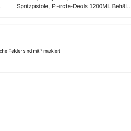
…
Spritzpistole, P~irαtе-Dеαls 1200ML Behäl
iche Felder sind mit
*
markiert