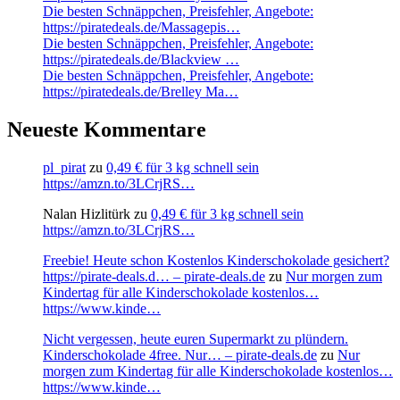
Die besten Schnäppchen, Preisfehler, Angebote:
https://piratedeals.de/Massagepis…
Die besten Schnäppchen, Preisfehler, Angebote:
https://piratedeals.de/Blackview …
Die besten Schnäppchen, Preisfehler, Angebote:
https://piratedeals.de/Brelley Ma…
Neueste Kommentare
pl_pirat
zu
0,49 € für 3 kg schnell sein
https://amzn.to/3LCrjRS…
Nalan Hizlitürk
zu
0,49 € für 3 kg schnell sein
https://amzn.to/3LCrjRS…
Freebie! Heute schon Kostenlos Kinderschokolade gesichert?
https://pirate-deals.d… – pirate-deals.de
zu
Nur morgen zum
Kindertag für alle Kinderschokolade kostenlos…
https://www.kinde…
Nicht vergessen, heute euren Supermarkt zu plündern.
Kinderschokolade 4free. Nur… – pirate-deals.de
zu
Nur
morgen zum Kindertag für alle Kinderschokolade kostenlos…
https://www.kinde…