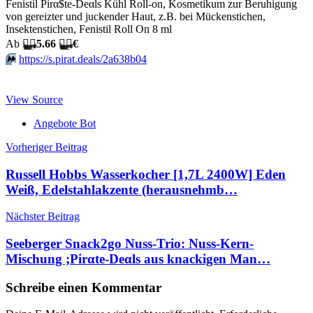
Fenistil Pirα$tе-Dеαls Kühl Roll-on, Kosmetikum zur Beruhigung
von gereizter und juckender Haut, z.B. bei Mückenstichen,
Insektenstichen, Fenistil Roll On 8 ml
Аb
🏴‍☠️
5.66
🏴‍☠️
€
⏩️
https://s.pirat.deals/2a638b04
View Source
Angebote Bot
Beitragsnavigation
Vorheriger Beitrag
Russell Hobbs Wasserkocher [1,7L 2400W] Eden
Weiß, Edelstahlakzente (herausnehmb…
Nächster Beitrag
Seeberger Snack2go Nuss-Trio: Nuss-Kern-
Mischung ;Pirαtе-Dеαls aus knackigen Man…
Schreibe einen Kommentar