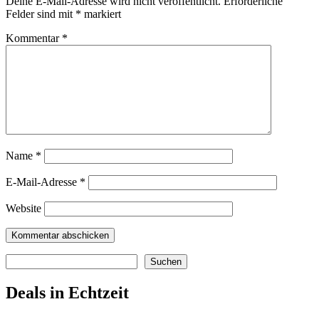
Deine E-Mail-Adresse wird nicht veröffentlicht.
Erforderliche
Felder sind mit
*
markiert
Kommentar
*
Name
*
E-Mail-Adresse
*
Website
Suchen
Suchen
Deals in Echtzeit