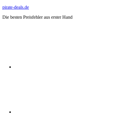
Zum
pirate-deals.de
Inhalt
Die besten Preisfehler aus erster Hand
springen
WhatsApp
Telegram
Discord