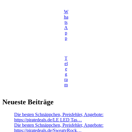
W
ha
ts
A
p
p
T
el
e
g
ra
m
Neueste Beiträge
Die besten Schnäppchen, Preisfehler, Angebote:
https://piratedeals.de/LE LED Tas…
Die besten Schnäppchen, Preisfehler, Angebote:
https://piratedeals.de/SweatyRock…