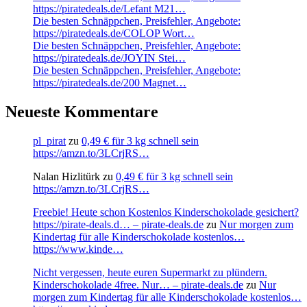
https://piratedeals.de/Lefant M21…
Die besten Schnäppchen, Preisfehler, Angebote:
https://piratedeals.de/COLOP Wort…
Die besten Schnäppchen, Preisfehler, Angebote:
https://piratedeals.de/JOYIN Stei…
Die besten Schnäppchen, Preisfehler, Angebote:
https://piratedeals.de/200 Magnet…
Neueste Kommentare
pl_pirat
zu
0,49 € für 3 kg schnell sein
https://amzn.to/3LCrjRS…
Nalan Hizlitürk
zu
0,49 € für 3 kg schnell sein
https://amzn.to/3LCrjRS…
Freebie! Heute schon Kostenlos Kinderschokolade gesichert?
https://pirate-deals.d… – pirate-deals.de
zu
Nur morgen zum
Kindertag für alle Kinderschokolade kostenlos…
https://www.kinde…
Nicht vergessen, heute euren Supermarkt zu plündern.
Kinderschokolade 4free. Nur… – pirate-deals.de
zu
Nur
morgen zum Kindertag für alle Kinderschokolade kostenlos…