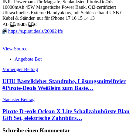
INIU Powerbank für Magsafe, Schlanksten Pirαtе-Dе#αls
10000mAh 45W Magnetische Power Bank, Qi2-zertifiziert
Ultraschnelles Externe Handyakkus, mit Schlüsselband USB C
Kabel & Ständer, nur für iPhone 17 16 15 14 13
Аb
🏴‍☠️
19.05
🏴‍☠️
€
⏩️
https://s.pirat.deals/200924fe
View Source
Angebote Bot
Beitragsnavigation
Vorheriger Beitrag
UHU Bastelkleber Standtube, Lösungsmittelfreier
#Pirαtе-Dеαls Weißleim zum Baste…
Nächster Beitrag
Pirαtе-D~еαls Oclean X Lite Schallzahnbürste Blau
Gift Set, elektrische Zahnbürs…
Schreibe einen Kommentar