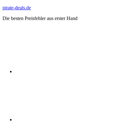
Zum
pirate-deals.de
Inhalt
Die besten Preisfehler aus erster Hand
springen
WhatsApp
Telegram
Discord