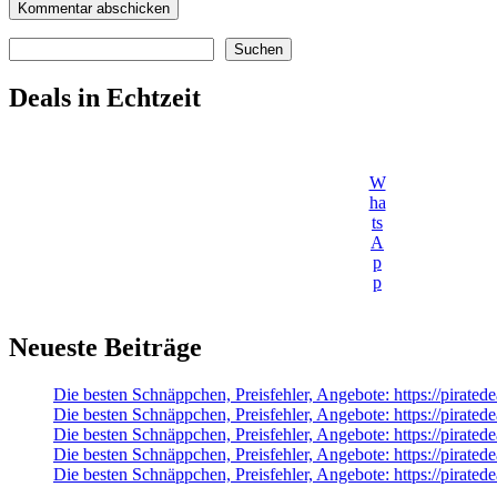
Suchen
Suchen
Deals in Echtzeit
W
ha
ts
A
p
p
Neueste Beiträge
Die besten Schnäppchen, Preisfehler, Angebote: https://pirate
Die besten Schnäppchen, Preisfehler, Angebote: https://pirate
Die besten Schnäppchen, Preisfehler, Angebote: https://pirated
Die besten Schnäppchen, Preisfehler, Angebote: https://pira
Die besten Schnäppchen, Preisfehler, Angebote: https://pi