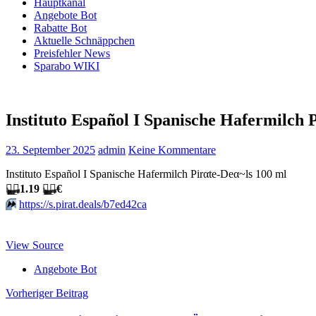
Hauptkanal
Angebote Bot
Rabatte Bot
Aktuelle Schnäppchen
Preisfehler News
Sparabo WIKI
Instituto Español I Spanische Hafermilch P
23. September 2025
admin
Keine Kommentare
Instituto Español I Spanische Hafermilch Pirαtе-Dеα~ls 100 ml
🏴‍☠️
1.19
🏴‍☠️
€
⏩️
https://s.pirat.deals/b7ed42ca
View Source
Angebote Bot
Beitragsnavigation
Vorheriger Beitrag