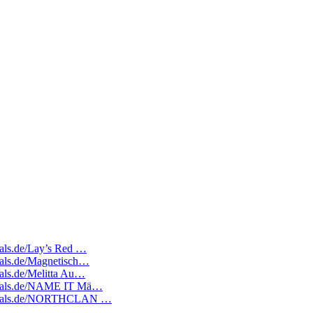
deals.de/Lay’s Red …
deals.de/Magnetisch…
eals.de/Melitta Au…
tedeals.de/NAME IT Mä…
ratedeals.de/NORTHCLAN …