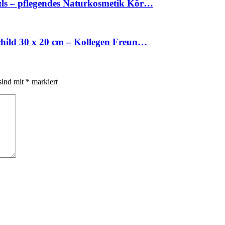
ls – pflegendes Naturkosmetik Kör…
hild 30 x 20 cm – Kollegen Freun…
sind mit
*
markiert