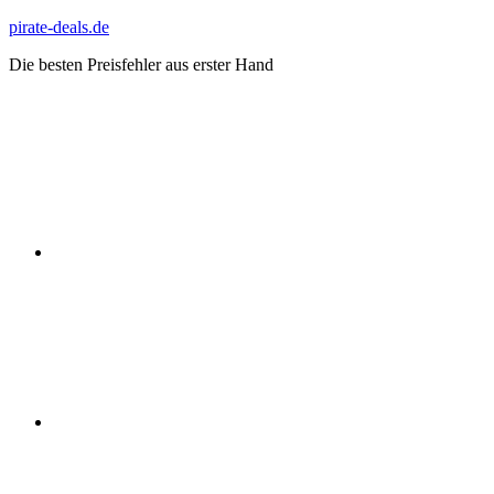
Zum
pirate-deals.de
Inhalt
Die besten Preisfehler aus erster Hand
springen
WhatsApp
Telegram
Discord