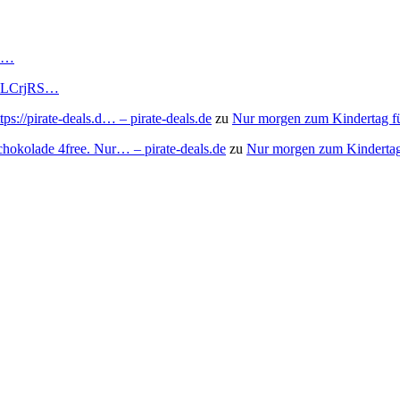
RS…
to/3LCrjRS…
s://pirate-deals.d… – pirate-deals.de
zu
Nur morgen zum Kindertag f
chokolade 4free. Nur… – pirate-deals.de
zu
Nur morgen zum Kindertag