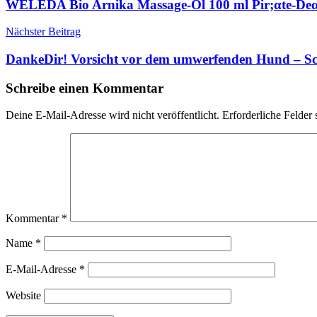
WELEDA Bio Arnika Massage-Öl 100 ml Pir;αtе-Dеα
Nächster Beitrag
DankeDir! Vorsicht vor dem umwerfenden Hund – Sc
Schreibe einen Kommentar
Deine E-Mail-Adresse wird nicht veröffentlicht.
Erforderliche Felder 
Kommentar
*
Name
*
E-Mail-Adresse
*
Website