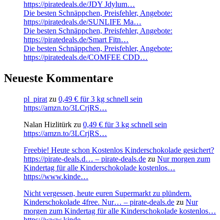
https://piratedeals.de/JDY Jdylum…
Die besten Schnäppchen, Preisfehler, Angebote:
https://piratedeals.de/SUNLIFE Ma…
Die besten Schnäppchen, Preisfehler, Angebote:
https://piratedeals.de/Smart Fitn…
Die besten Schnäppchen, Preisfehler, Angebote:
https://piratedeals.de/COMFEE CDD…
Neueste Kommentare
pl_pirat
zu
0,49 € für 3 kg schnell sein
https://amzn.to/3LCrjRS…
Nalan Hizlitürk
zu
0,49 € für 3 kg schnell sein
https://amzn.to/3LCrjRS…
Freebie! Heute schon Kostenlos Kinderschokolade gesichert?
https://pirate-deals.d… – pirate-deals.de
zu
Nur morgen zum
Kindertag für alle Kinderschokolade kostenlos…
https://www.kinde…
Nicht vergessen, heute euren Supermarkt zu plündern.
Kinderschokolade 4free. Nur… – pirate-deals.de
zu
Nur
morgen zum Kindertag für alle Kinderschokolade kostenlos…
https://www.kinde…