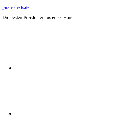
Zum
pirate-deals.de
Inhalt
Die besten Preisfehler aus erster Hand
springen
WhatsApp
Telegram
Discord