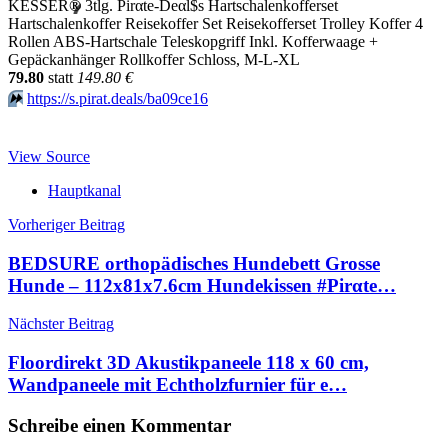
KESSER
®
3tlg. Pirαtе-Dеαl$s Hartschalenkofferset
Hartschalenkoffer Reisekoffer Set Reisekofferset Trolley Koffer 4
Rollen ABS-Hartschale Teleskopgriff Inkl. Kofferwaage +
Gepäckanhänger Rollkoffer Schloss, M-L-XL
79.80
statt
149.80 €
⏩️
https://s.pirat.deals/ba09ce16
View Source
Hauptkanal
Beitragsnavigation
Vorheriger Beitrag
BEDSURE orthopädisches Hundebett Grosse
Hunde – 112x81x7.6cm Hundekissen #Pirαtе…
Nächster Beitrag
Floordirekt 3D Akustikpaneele 118 x 60 cm,
Wandpaneele mit Echtholzfurnier für e…
Schreibe einen Kommentar