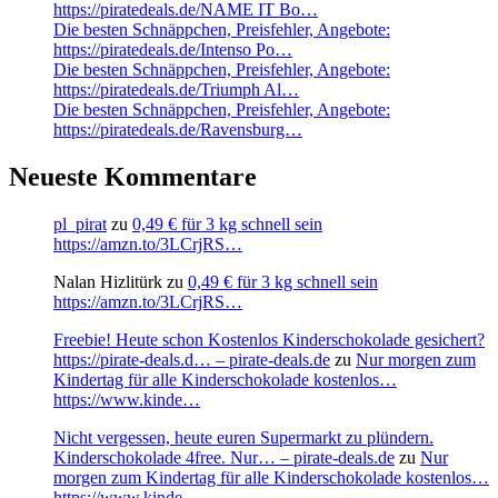
https://piratedeals.de/NAME IT Bo…
Die besten Schnäppchen, Preisfehler, Angebote:
https://piratedeals.de/Intenso Po…
Die besten Schnäppchen, Preisfehler, Angebote:
https://piratedeals.de/Triumph Al…
Die besten Schnäppchen, Preisfehler, Angebote:
https://piratedeals.de/Ravensburg…
Neueste Kommentare
pl_pirat
zu
0,49 € für 3 kg schnell sein
https://amzn.to/3LCrjRS…
Nalan Hizlitürk
zu
0,49 € für 3 kg schnell sein
https://amzn.to/3LCrjRS…
Freebie! Heute schon Kostenlos Kinderschokolade gesichert?
https://pirate-deals.d… – pirate-deals.de
zu
Nur morgen zum
Kindertag für alle Kinderschokolade kostenlos…
https://www.kinde…
Nicht vergessen, heute euren Supermarkt zu plündern.
Kinderschokolade 4free. Nur… – pirate-deals.de
zu
Nur
morgen zum Kindertag für alle Kinderschokolade kostenlos…
https://www.kinde…