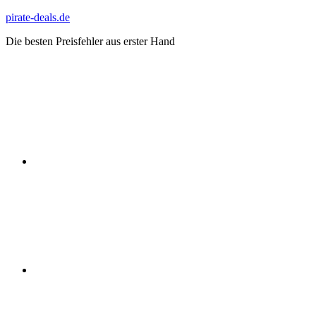
Zum
pirate-deals.de
Inhalt
Die besten Preisfehler aus erster Hand
springen
WhatsApp
Telegram
Discord