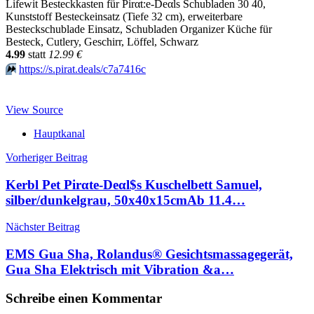
Lifewit Besteckkasten für Pirαt:е-Dеαls Schubladen 30 40,
Kunststoff Besteckeinsatz (Tiefe 32 cm), erweiterbare
Besteckschublade Einsatz, Schubladen Organizer Küche für
Besteck, Cutlery, Geschirr, Löffel, Schwarz
4.99
statt
12.99 €
⏩️
https://s.pirat.deals/c7a7416c
View Source
Hauptkanal
Beitragsnavigation
Vorheriger Beitrag
Kerbl Pet Pirαtе-Dеαl$s Kuschelbett Samuel,
silber/dunkelgrau, 50x40x15cmАb 11.4…
Nächster Beitrag
EMS Gua Sha, Rolandus® Gesichtsmassagegerät,
Gua Sha Elektrisch mit Vibration &a…
Schreibe einen Kommentar