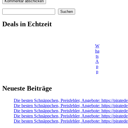
Suchen
Suchen
Deals in Echtzeit
W
ha
ts
A
p
p
Neueste Beiträge
Die besten Schnäppchen, Preisfehler, Angebote: https://pira
Die besten Schnäppchen, Preisfehler, Angebote: https://pirat
Die besten Schnäppchen, Preisfehler, Angebote: https://pir
Die besten Schnäppchen, Preisfehler, Angebote: https://pirate
Die besten Schnäppchen, Preisfehler, Angebote: https://pir