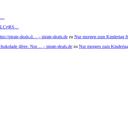
RS…
to/3LCrjRS…
s://pirate-deals.d… – pirate-deals.de
zu
Nur morgen zum Kindertag f
chokolade 4free. Nur… – pirate-deals.de
zu
Nur morgen zum Kindertag