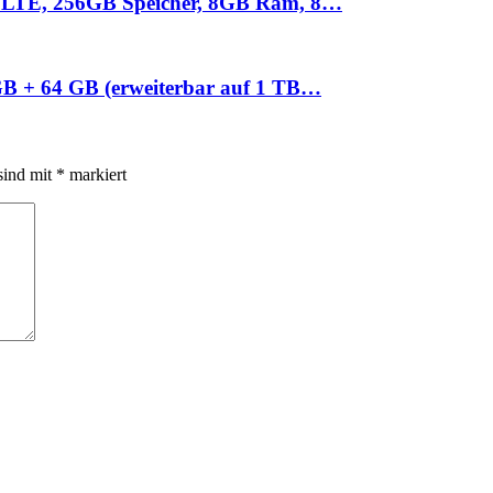
, LTE, 256GB Speicher, 8GB Ram, 8…
GB + 64 GB (erweiterbar auf 1 TB…
sind mit
*
markiert