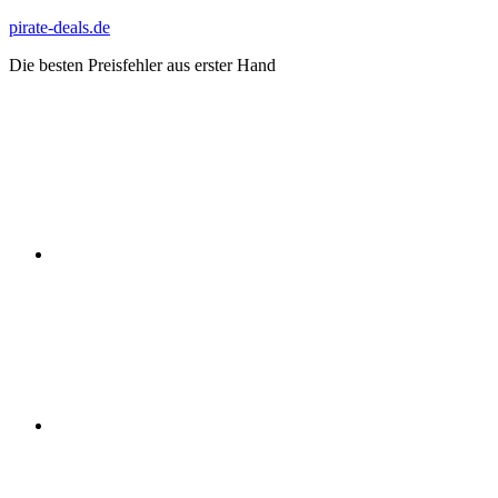
Zum
pirate-deals.de
Inhalt
Die besten Preisfehler aus erster Hand
springen
WhatsApp
Telegram
Discord