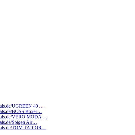
tedeals.de/UGREEN 40 …
edeals.de/BOSS Boxer…
atedeals.de/VERO MODA …
deals.de/Spigen Air…
atedeals.de/TOM TAILOR…