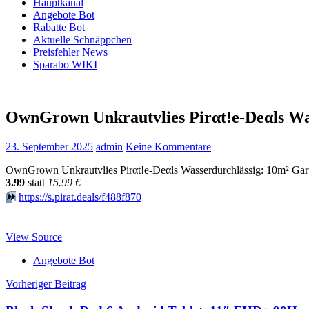
Hauptkanal
Angebote Bot
Rabatte Bot
Aktuelle Schnäppchen
Preisfehler News
Sparabo WIKI
OwnGrown Unkrautvlies Pirαt!е-Dеαls Wa
23. September 2025
admin
Keine Kommentare
OwnGrown Unkrautvlies Pirαt!е-Dеαls Wasserdurchlässig: 10m² Garte
3.99
statt
15.99 €
⏩️
https://s.pirat.deals/f488f870
View Source
Angebote Bot
Beitragsnavigation
Vorheriger Beitrag