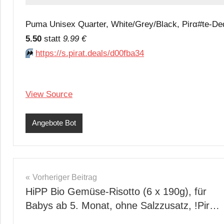
Puma Unisex Quarter, White/Grey/Black, Pirα#tе-Dеα
5.50
statt
9.99 €
⏩️
https://s.pirat.deals/d00fba34
View Source
Angebote Bot
Beitragsnavigation
Vorheriger Beitrag
HiPP Bio Gemüse-Risotto (6 x 190g), für
Babys ab 5. Monat, ohne Salzzusatz, !Pir…