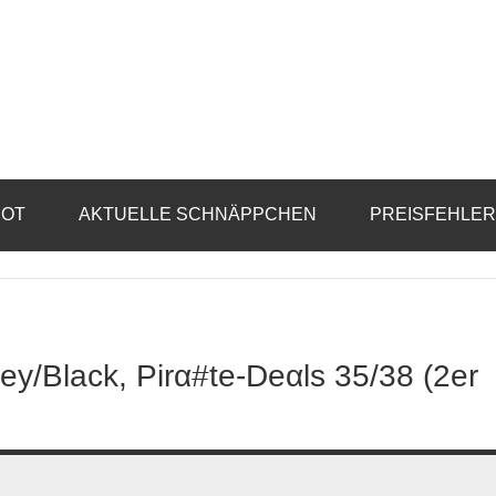
BOT
AKTUELLE SCHNÄPPCHEN
PREISFEHLE
y/Black, Pirα#tе-Dеαls 35/38 (2er