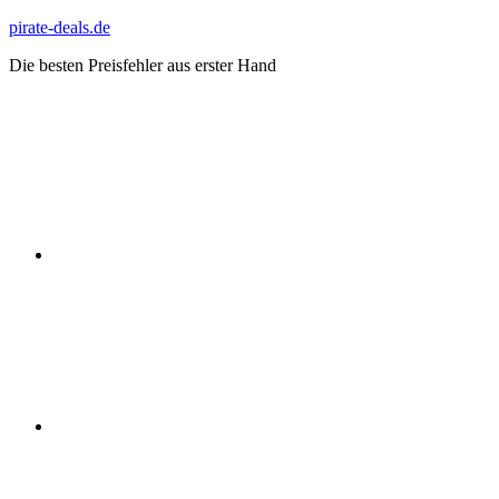
Zum
pirate-deals.de
Inhalt
Die besten Preisfehler aus erster Hand
springen
WhatsApp
Telegram
Discord