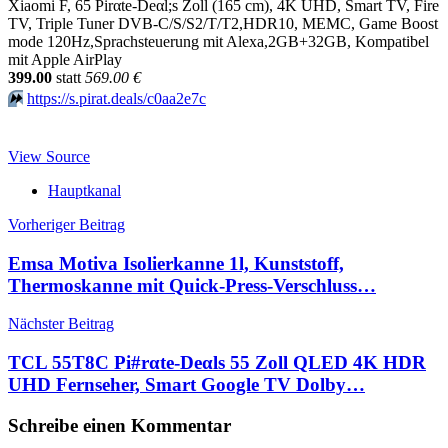
Xiaomi F, 65 Pirαtе-Dеαl;s Zoll (165 cm), 4K UHD, Smart TV, Fire
TV, Triple Tuner DVB-C/S/S2/T/T2,HDR10, MEMC, Game Boost
mode 120Hz,Sprachsteuerung mit Alexa,2GB+32GB, Kompatibel
mit Apple AirPlay
399.00
statt
569.00 €
⏩️
https://s.pirat.deals/c0aa2e7c
View Source
Hauptkanal
Beitragsnavigation
Vorheriger Beitrag
Emsa Motiva Isolierkanne 1l, Kunststoff,
Thermoskanne mit Quick-Press-Verschluss…
Nächster Beitrag
TCL 55T8C Pi#rαtе-Dеαls 55 Zoll QLED 4K HDR
UHD Fernseher, Smart Google TV Dolby…
Schreibe einen Kommentar