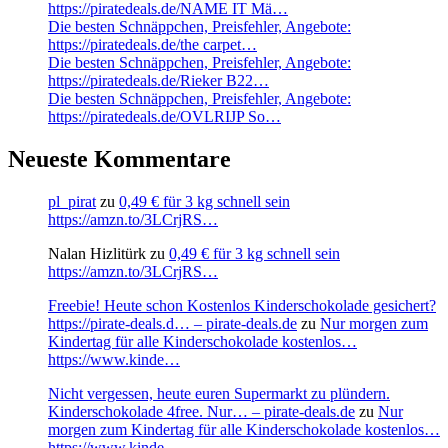
https://piratedeals.de/NAME IT Mä…
Die besten Schnäppchen, Preisfehler, Angebote:
https://piratedeals.de/the carpet…
Die besten Schnäppchen, Preisfehler, Angebote:
https://piratedeals.de/Rieker B22…
Die besten Schnäppchen, Preisfehler, Angebote:
https://piratedeals.de/OVLRIJP So…
Neueste Kommentare
pl_pirat
zu
0,49 € für 3 kg schnell sein
https://amzn.to/3LCrjRS…
Nalan Hizlitürk
zu
0,49 € für 3 kg schnell sein
https://amzn.to/3LCrjRS…
Freebie! Heute schon Kostenlos Kinderschokolade gesichert?
https://pirate-deals.d… – pirate-deals.de
zu
Nur morgen zum
Kindertag für alle Kinderschokolade kostenlos…
https://www.kinde…
Nicht vergessen, heute euren Supermarkt zu plündern.
Kinderschokolade 4free. Nur… – pirate-deals.de
zu
Nur
morgen zum Kindertag für alle Kinderschokolade kostenlos…
https://www.kinde…