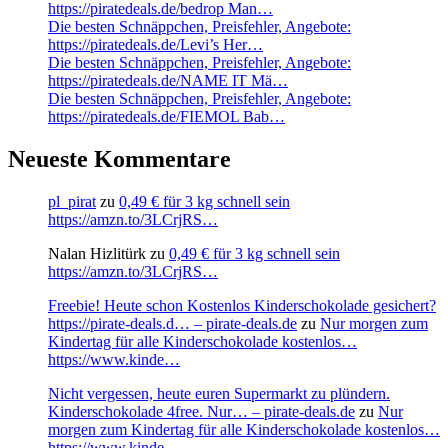
https://piratedeals.de/bedrop Man…
Die besten Schnäppchen, Preisfehler, Angebote:
https://piratedeals.de/Levi’s Her…
Die besten Schnäppchen, Preisfehler, Angebote:
https://piratedeals.de/NAME IT Mä…
Die besten Schnäppchen, Preisfehler, Angebote:
https://piratedeals.de/FIEMOL Bab…
Neueste Kommentare
pl_pirat
zu
0,49 € für 3 kg schnell sein
https://amzn.to/3LCrjRS…
Nalan Hizlitürk
zu
0,49 € für 3 kg schnell sein
https://amzn.to/3LCrjRS…
Freebie! Heute schon Kostenlos Kinderschokolade gesichert?
https://pirate-deals.d… – pirate-deals.de
zu
Nur morgen zum
Kindertag für alle Kinderschokolade kostenlos…
https://www.kinde…
Nicht vergessen, heute euren Supermarkt zu plündern.
Kinderschokolade 4free. Nur… – pirate-deals.de
zu
Nur
morgen zum Kindertag für alle Kinderschokolade kostenlos…
https://www.kinde…