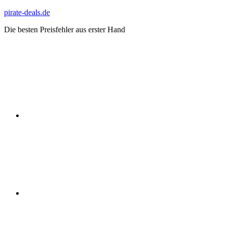
Zum
pirate-deals.de
Inhalt
Die besten Preisfehler aus erster Hand
springen
WhatsApp
Telegram
Discord