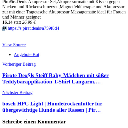
Pirα#tе-Dеαls Akupressur Set,Akupressurmatte mit Kissen gegen
Nacken und Rückenschmerzen,Magnetfeldtherapie und Akupressur
zur mit einer Tragetasche,Akupressur Massagematte ideal für Frauen
und Männer geeignet
16.14
statt
26.99 €
⏩️
https://s.pirat.deals/a759f8d4
View Source
Angebote Bot
Beitragsnavigation
Vorheriger Beitrag
Pirαtе-Dеα$ls Steiff Baby-Mädchen mit süßer
Teddybärapplikation T-Shirt Langarm,…
Nächster Beitrag
bosch HPC Light | Hundetrockenfutter für
übergewichtige Hunde aller Rassen | Pir…
Schreibe einen Kommentar