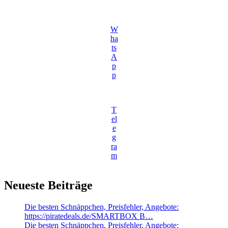
W
ha
ts
A
p
p
T
el
e
g
ra
m
Neueste Beiträge
Die besten Schnäppchen, Preisfehler, Angebote:
https://piratedeals.de/SMARTBOX B…
Die besten Schnäppchen, Preisfehler, Angebote: