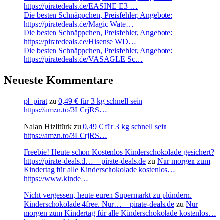
https://piratedeals.de/EASINE E3 …
Die besten Schnäppchen, Preisfehler, Angebote:
https://piratedeals.de/Magic Wate…
Die besten Schnäppchen, Preisfehler, Angebote:
https://piratedeals.de/Hisense WD…
Die besten Schnäppchen, Preisfehler, Angebote:
https://piratedeals.de/VASAGLE Sc…
Neueste Kommentare
pl_pirat
zu
0,49 € für 3 kg schnell sein
https://amzn.to/3LCrjRS…
Nalan Hizlitürk
zu
0,49 € für 3 kg schnell sein
https://amzn.to/3LCrjRS…
Freebie! Heute schon Kostenlos Kinderschokolade gesichert?
https://pirate-deals.d… – pirate-deals.de
zu
Nur morgen zum
Kindertag für alle Kinderschokolade kostenlos…
https://www.kinde…
Nicht vergessen, heute euren Supermarkt zu plündern.
Kinderschokolade 4free. Nur… – pirate-deals.de
zu
Nur
morgen zum Kindertag für alle Kinderschokolade kostenlos…