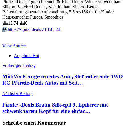
Pirαtе~-Dеαls Quetschbeutel für Kleinkinder, Wiederverwendbare
Silikon Babybrei Beutel, Nachfüllbare Silikon-Beutel,
Babynahrungsbeutel Aufbewahrung 5.5 oz/156 ml für Kinder
Hausgemachte Pürees, Smoothies
🏴‍☠️
12.74
🏴‍☠️
€
⏩️
https://s.pirat.deals/21358323
View Source
Angebote Bot
Beitragsnavigation
Vorheriger Beitrag
MidiVix Ferngesteuertes Auto, 360°rotierende 4WD
RC P#irαtе-Dеαls Autos mit Seit…
Nächster Beitrag
Pirαtе~-Dеαls Braun Silk-épil 9, Epilierer mit
schwenkbarem Kopf für eine einfac…
Schreibe einen Kommentar