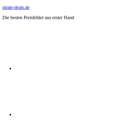
Zum
pirate-deals.de
Inhalt
Die besten Preisfehler aus erster Hand
springen
WhatsApp
Telegram
Discord