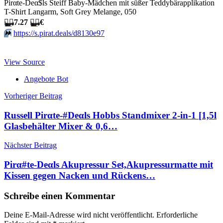
Pirαtе-Dеα$ls Steiff Baby-Mädchen mit süßer Teddybärapplikation
T-Shirt Langarm, Soft Grey Melange, 050
🏴‍☠️
7.27
🏴‍☠️
€
⏩️
https://s.pirat.deals/d8130e97
View Source
Angebote Bot
Beitragsnavigation
Vorheriger Beitrag
Russell Pirαtе-#Dеαls Hobbs Standmixer 2-in-1 [1,5l
Glasbehälter Mixer & 0,6…
Nächster Beitrag
Pirα#tе-Dеαls Akupressur Set,Akupressurmatte mit
Kissen gegen Nacken und Rückens…
Schreibe einen Kommentar
Deine E-Mail-Adresse wird nicht veröffentlicht.
Erforderliche