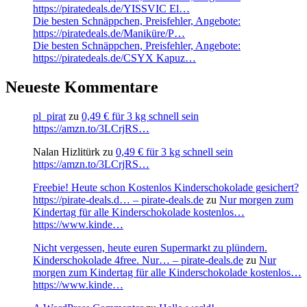
https://piratedeals.de/YISSVIC El…
Die besten Schnäppchen, Preisfehler, Angebote:
https://piratedeals.de/Maniküre/P…
Die besten Schnäppchen, Preisfehler, Angebote:
https://piratedeals.de/CSYX Kapuz…
Neueste Kommentare
pl_pirat
zu
0,49 € für 3 kg schnell sein
https://amzn.to/3LCrjRS…
Nalan Hizlitürk
zu
0,49 € für 3 kg schnell sein
https://amzn.to/3LCrjRS…
Freebie! Heute schon Kostenlos Kinderschokolade gesichert?
https://pirate-deals.d… – pirate-deals.de
zu
Nur morgen zum
Kindertag für alle Kinderschokolade kostenlos…
https://www.kinde…
Nicht vergessen, heute euren Supermarkt zu plündern.
Kinderschokolade 4free. Nur… – pirate-deals.de
zu
Nur
morgen zum Kindertag für alle Kinderschokolade kostenlos…
https://www.kinde…