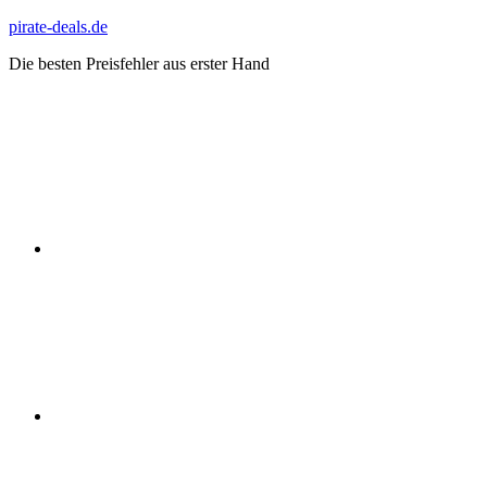
Zum
pirate-deals.de
Inhalt
Die besten Preisfehler aus erster Hand
springen
WhatsApp
Telegram
Discord