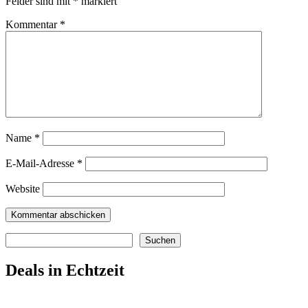
Felder sind mit
*
markiert
Kommentar
*
Name
*
E-Mail-Adresse
*
Website
Suchen
Suchen
Deals in Echtzeit