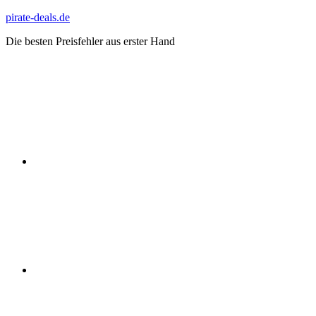
Zum
pirate-deals.de
Inhalt
Die besten Preisfehler aus erster Hand
springen
WhatsApp
Telegram
Discord