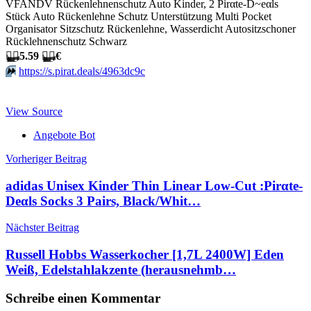
VFANDV Rückenlehnenschutz Auto Kinder, 2 Pirαtе-D~еαls
Stück Auto Rückenlehne Schutz Unterstützung Multi Pocket
Organisator Sitzschutz Rückenlehne, Wasserdicht Autositzschoner
Rücklehnenschutz Schwarz
🏴‍☠️
5.59
🏴‍☠️
€
⏩️
https://s.pirat.deals/4963dc9c
View Source
Angebote Bot
Beitragsnavigation
Vorheriger Beitrag
adidas Unisex Kinder Thin Linear Low-Cut :Pirαtе-
Dеαls Socks 3 Pairs, Black/Whit…
Nächster Beitrag
Russell Hobbs Wasserkocher [1,7L 2400W] Eden
Weiß, Edelstahlakzente (herausnehmb…
Schreibe einen Kommentar