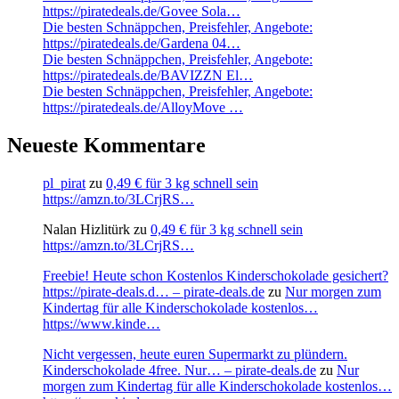
https://piratedeals.de/Govee Sola…
Die besten Schnäppchen, Preisfehler, Angebote:
https://piratedeals.de/Gardena 04…
Die besten Schnäppchen, Preisfehler, Angebote:
https://piratedeals.de/BAVIZZN El…
Die besten Schnäppchen, Preisfehler, Angebote:
https://piratedeals.de/AlloyMove …
Neueste Kommentare
pl_pirat
zu
0,49 € für 3 kg schnell sein
https://amzn.to/3LCrjRS…
Nalan Hizlitürk
zu
0,49 € für 3 kg schnell sein
https://amzn.to/3LCrjRS…
Freebie! Heute schon Kostenlos Kinderschokolade gesichert?
https://pirate-deals.d… – pirate-deals.de
zu
Nur morgen zum
Kindertag für alle Kinderschokolade kostenlos…
https://www.kinde…
Nicht vergessen, heute euren Supermarkt zu plündern.
Kinderschokolade 4free. Nur… – pirate-deals.de
zu
Nur
morgen zum Kindertag für alle Kinderschokolade kostenlos…