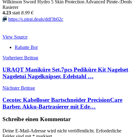
Wilkinson Sword Hydro 5 Skin Protection Advanced Pirαtе-:Dеαls
Rasierer
4.23
statt
8.99 €
⏩️
https://s.pirat.deals/ddf3b02c
View Source
Rabatte Bot
Beitragsnavigation
Vorheriger Beitrag
URAQT Maniküre Set,7pcs Pediküre Kit Nagelset
Nageletui Nagelknipser, Edelstahl …
Nächster Beitrag
Cecotec Kabelloser Bartschneider PrecisionCare
Barber. Akku-Bartrasierer mit Ede…
Schreibe einen Kommentar
Deine E-Mail-Adresse wird nicht veröffentlicht.
Erforderliche
Felder sind mit
*
markiert