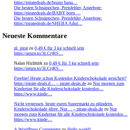
https://piratedeals.de/bruno bana…
Die besten Schnäppchen, Preisfehler, Angebote:
https://piratedeals.de/BABY born …
Die besten Schnäppchen, Preisfehler, Angebote:
https://piratedeals.de/SHEBA Adul…
Neueste Kommentare
pl_pirat
zu
0,49 € für 3 kg schnell sein
https://amzn.to/3LCrjRS…
Nalan Hizlitürk
zu
0,49 € für 3 kg schnell sein
https://amzn.to/3LCrjRS…
Freebie! Heute schon Kostenlos Kinderschokolade gesichert?
https://pirate-deals.d… – pirate-deals.de
zu
Nur morgen zum
Kindertag für alle Kinderschokolade kostenlos…
https://www.kinde…
Nicht vergessen, heute euren Supermarkt zu plündern.
Kinderschokolade 4free. Nur… – pirate-deals.de
zu
Nur
morgen zum Kindertag für alle Kinderschokolade kostenlos…
https://www.kinde…
A WordPress Commenter
zu
Hello world!