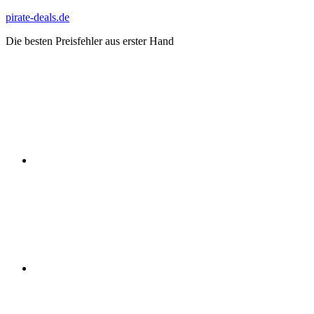
Zum
pirate-deals.de
Inhalt
Die besten Preisfehler aus erster Hand
springen
WhatsApp
Telegram
Discord