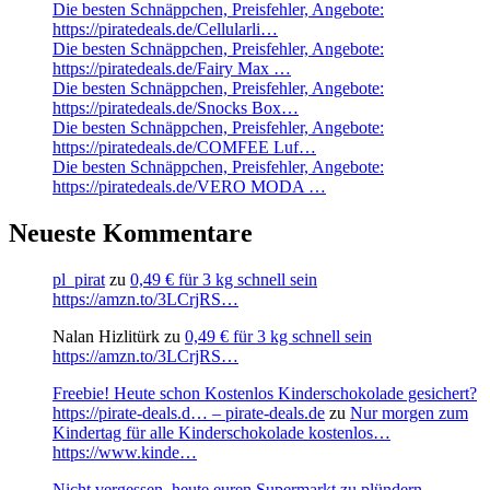
Die besten Schnäppchen, Preisfehler, Angebote:
https://piratedeals.de/Cellularli…
Die besten Schnäppchen, Preisfehler, Angebote:
https://piratedeals.de/Fairy Max …
Die besten Schnäppchen, Preisfehler, Angebote:
https://piratedeals.de/Snocks Box…
Die besten Schnäppchen, Preisfehler, Angebote:
https://piratedeals.de/COMFEE Luf…
Die besten Schnäppchen, Preisfehler, Angebote:
https://piratedeals.de/VERO MODA …
Neueste Kommentare
pl_pirat
zu
0,49 € für 3 kg schnell sein
https://amzn.to/3LCrjRS…
Nalan Hizlitürk
zu
0,49 € für 3 kg schnell sein
https://amzn.to/3LCrjRS…
Freebie! Heute schon Kostenlos Kinderschokolade gesichert?
https://pirate-deals.d… – pirate-deals.de
zu
Nur morgen zum
Kindertag für alle Kinderschokolade kostenlos…
https://www.kinde…
Nicht vergessen, heute euren Supermarkt zu plündern.