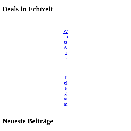
Deals in Echtzeit
W
ha
ts
A
p
p
T
el
e
g
ra
m
Neueste Beiträge