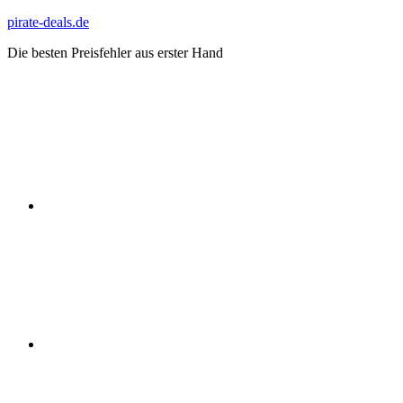
Zum
pirate-deals.de
Inhalt
Die besten Preisfehler aus erster Hand
springen
WhatsApp
Telegram
Discord