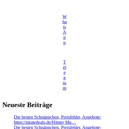
W
ha
ts
A
p
p
T
el
e
g
ra
m
Neueste Beiträge
Die besten Schnäppchen, Preisfehler, Angebote:
https://piratedeals.de/Hitster Mu…
Die besten Schnäppchen, Preisfehler, Angebote: