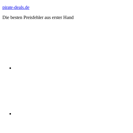
Zum
pirate-deals.de
Inhalt
Die besten Preisfehler aus erster Hand
springen
WhatsApp
Telegram
Discord