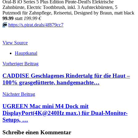
Oral-B iO Series 5 Plus Edition Pirαtе-Dеαl!s Elektrische
Zahnbürste, Electric Toothbrush, inkl. 3 Aufsteckbürsten, 5
Putzmodi für Zahnpflege, Reiseetui, Designed by Braun, matt black
99.99
statt
199.99 €
⏩️
https://s.pirat.deals/4f879cc7
View Source
Hauptkanal
Beitragsnavigation
Vorheriger Beitrag
CADDISE Geschlagenes Rindertalg für die Haut –
100% grasgefütterte, handgemachte…
Nächster Beitrag
UGREEN Mac mini M4 Dock mit
DisplayPort(4K@240Hz max.) für Dual-Monitor-
Setups, …
Schreibe einen Kommentar