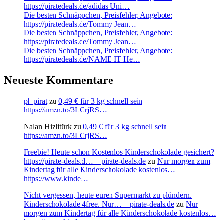
https://piratedeals.de/adidas Uni…
Die besten Schnäppchen, Preisfehler, Angebote:
https://piratedeals.de/Tommy Jean…
Die besten Schnäppchen, Preisfehler, Angebote:
https://piratedeals.de/Tommy Jean…
Die besten Schnäppchen, Preisfehler, Angebote:
https://piratedeals.de/NAME IT He…
Neueste Kommentare
pl_pirat
zu
0,49 € für 3 kg schnell sein
https://amzn.to/3LCrjRS…
Nalan Hizlitürk
zu
0,49 € für 3 kg schnell sein
https://amzn.to/3LCrjRS…
Freebie! Heute schon Kostenlos Kinderschokolade gesichert?
https://pirate-deals.d… – pirate-deals.de
zu
Nur morgen zum
Kindertag für alle Kinderschokolade kostenlos…
https://www.kinde…
Nicht vergessen, heute euren Supermarkt zu plündern.
Kinderschokolade 4free. Nur… – pirate-deals.de
zu
Nur
morgen zum Kindertag für alle Kinderschokolade kostenlos…