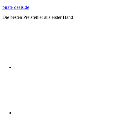
Zum
pirate-deals.de
Inhalt
Die besten Preisfehler aus erster Hand
springen
WhatsApp
Telegram
Discord