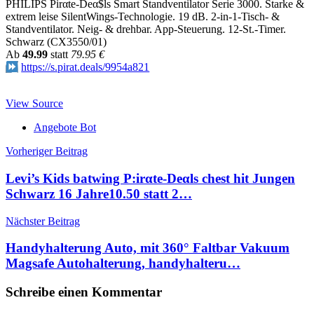
PHILIPS Pirαtе-Dеα$ls Smart Standventilator Serie 3000. Starke &
extrem leise SilentWings-Technologie. 19 dB. 2-in-1-Tisch- &
Standventilator. Neig- & drehbar. App-Steuerung. 12-St.-Timer.
Schwarz (CX3550/01)
Аb
49.99
statt
79.95 €
https://s.pirat.deals/9954a821
View Source
Angebote Bot
Beitragsnavigation
Vorheriger Beitrag
Levi’s Kids batwing P:irαtе-Dеαls chest hit Jungen
Schwarz 16 Jahre10.50 statt 2…
Nächster Beitrag
Handyhalterung Auto, mit 360° Faltbar Vakuum
Magsafe Autohalterung, handyhalteru…
Schreibe einen Kommentar