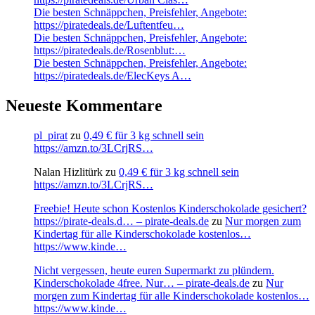
Die besten Schnäppchen, Preisfehler, Angebote:
https://piratedeals.de/Luftentfeu…
Die besten Schnäppchen, Preisfehler, Angebote:
https://piratedeals.de/Rosenblut:…
Die besten Schnäppchen, Preisfehler, Angebote:
https://piratedeals.de/ElecKeys A…
Neueste Kommentare
pl_pirat
zu
0,49 € für 3 kg schnell sein
https://amzn.to/3LCrjRS…
Nalan Hizlitürk
zu
0,49 € für 3 kg schnell sein
https://amzn.to/3LCrjRS…
Freebie! Heute schon Kostenlos Kinderschokolade gesichert?
https://pirate-deals.d… – pirate-deals.de
zu
Nur morgen zum
Kindertag für alle Kinderschokolade kostenlos…
https://www.kinde…
Nicht vergessen, heute euren Supermarkt zu plündern.
Kinderschokolade 4free. Nur… – pirate-deals.de
zu
Nur
morgen zum Kindertag für alle Kinderschokolade kostenlos…
https://www.kinde…