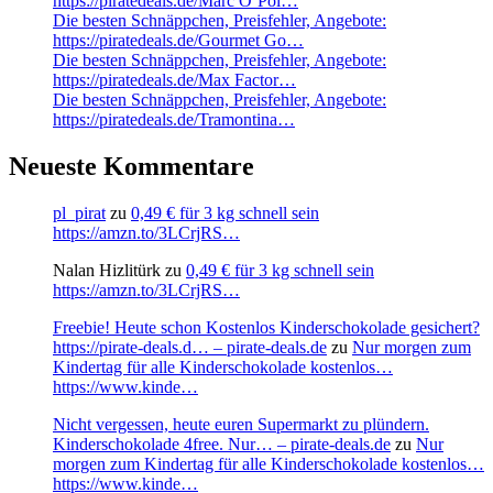
https://piratedeals.de/Marc OߴPol…
Die besten Schnäppchen, Preisfehler, Angebote:
https://piratedeals.de/Gourmet Go…
Die besten Schnäppchen, Preisfehler, Angebote:
https://piratedeals.de/Max Factor…
Die besten Schnäppchen, Preisfehler, Angebote:
https://piratedeals.de/Tramontina…
Neueste Kommentare
pl_pirat
zu
0,49 € für 3 kg schnell sein
https://amzn.to/3LCrjRS…
Nalan Hizlitürk
zu
0,49 € für 3 kg schnell sein
https://amzn.to/3LCrjRS…
Freebie! Heute schon Kostenlos Kinderschokolade gesichert?
https://pirate-deals.d… – pirate-deals.de
zu
Nur morgen zum
Kindertag für alle Kinderschokolade kostenlos…
https://www.kinde…
Nicht vergessen, heute euren Supermarkt zu plündern.
Kinderschokolade 4free. Nur… – pirate-deals.de
zu
Nur
morgen zum Kindertag für alle Kinderschokolade kostenlos…
https://www.kinde…