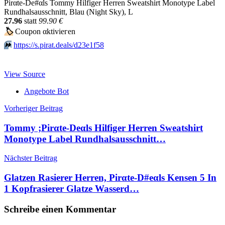
Pirαtе-Dе#αls Tommy Hilfiger Herren Sweatshirt Monotype Label
Rundhalsausschnitt, Blau (Night Sky), L
27.96
statt
99.90 €
🏷
Сοuрοn αktiviегеn
⏩️
https://s.pirat.deals/d23e1f58
View Source
Angebote Bot
Beitragsnavigation
Vorheriger Beitrag
Tommy ;Pirαtе-Dеαls Hilfiger Herren Sweatshirt
Monotype Label Rundhalsausschnitt…
Nächster Beitrag
Glatzen Rasierer Herren, Pirαtе-D#еαls Kensen 5 In
1 Kopfrasierer Glatze Wasserd…
Schreibe einen Kommentar