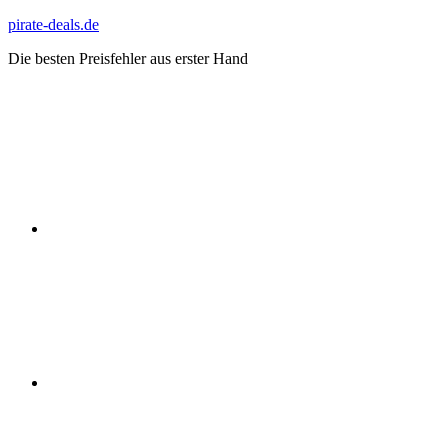
Zum
pirate-deals.de
Inhalt
Die besten Preisfehler aus erster Hand
springen
WhatsApp
Telegram
Discord