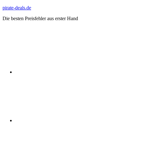
Zum
pirate-deals.de
Inhalt
Die besten Preisfehler aus erster Hand
springen
WhatsApp
Telegram
Discord