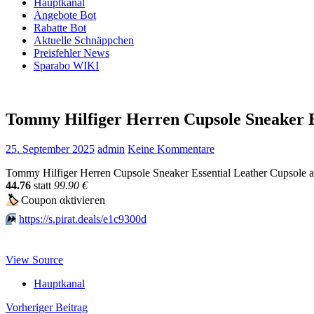
Hauptkanal
Angebote Bot
Rabatte Bot
Aktuelle Schnäppchen
Preisfehler News
Sparabo WIKI
Tommy Hilfiger Herren Cupsole Sneaker E
25. September 2025
admin
Keine Kommentare
Tommy Hilfiger Herren Cupsole Sneaker Essential Leather Cupsole a
44.76
statt
99.90 €
🏷
Сοuрοn αktiviегеn
⏩️
https://s.pirat.deals/e1c9300d
View Source
Hauptkanal
Beitragsnavigation
Vorheriger Beitrag