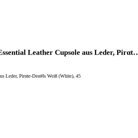
ssential Leather Cupsole aus Leder, Pirαt
us Leder, Pirαtе-Dеα#ls Weiß (White), 45