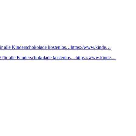
ür alle Kinderschokolade kostenlos…https://www.kinde…
 für alle Kinderschokolade kostenlos…https://www.kinde…