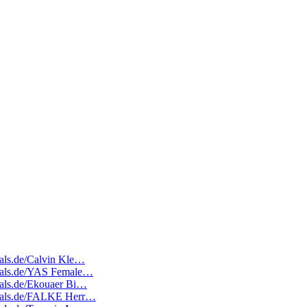
deals.de/Calvin Kle…
edeals.de/YAS Female…
deals.de/Ekouaer Bi…
edeals.de/FALKE Herr…