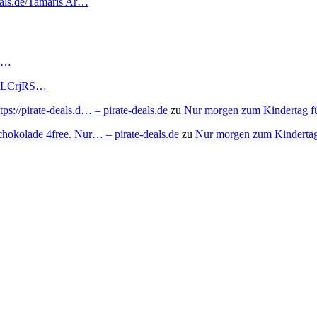
deals.de/Tamaris Ar…
RS…
to/3LCrjRS…
s://pirate-deals.d… – pirate-deals.de
zu
Nur morgen zum Kindertag f
chokolade 4free. Nur… – pirate-deals.de
zu
Nur morgen zum Kindertag