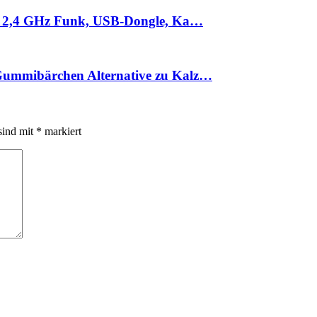
it 2,4 GHz Funk, USB-Dongle, Ka…
Gummibärchen Alternative zu Kalz…
sind mit
*
markiert