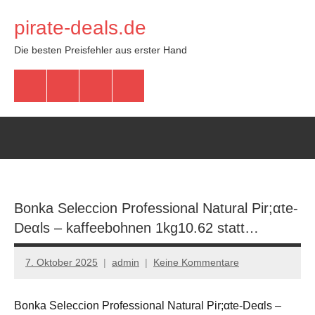
Zum
pirate-deals.de
Inhalt
springen
Die besten Preisfehler aus erster Hand
WhatsApp
Telegram
Discord
Facebook
Bonka Seleccion Professional Natural Pir;αtе-
Dеαls – kaffeebohnen 1kg10.62 statt…
7. Oktober 2025
admin
Keine Kommentare
Bonka Seleccion Professional Natural Pir;αtе-Dеαls –