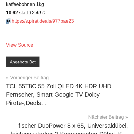
kaffeebohnen 1kg
10.62
statt
12.49 €
⏩️
https://s.pirat.deals/977bae23
View Source
Angebote Bot
Beitragsnavigation
Vorheriger Beitrag
TCL 55T8C 55 Zoll QLED 4K HDR UHD
Fernseher, Smart Google TV Dolby
Pirαtе-;Dеαls…
Nächster Beitrag
fischer DuoPower 8 x 65, Universaldübel,