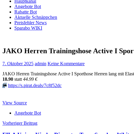
Hauptkanal
Angebote Bot
Rabatte Bot
Aktuelle Schnäppchen
Preisfehler News
Sparabo WIKI
JAKO Herren Trainingshose Active I Spor
7. Oktober 2025
admin
Keine Kommentare
JAKO Herren Trainingshose Active I Sporthose Herren lang mit Elast
18.90
statt
44.99 €
⏩️
https://s.pirat.deals/7c8f52dc
View Source
Angebote Bot
Beitragsnavigation
Vorheriger Beitrag