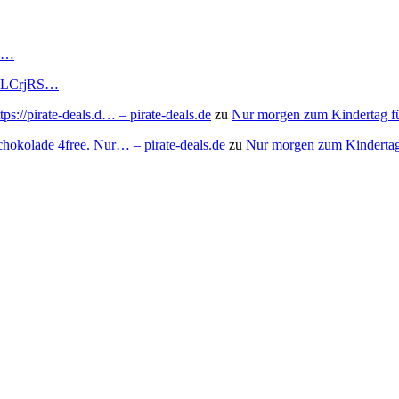
RS…
to/3LCrjRS…
s://pirate-deals.d… – pirate-deals.de
zu
Nur morgen zum Kindertag f
chokolade 4free. Nur… – pirate-deals.de
zu
Nur morgen zum Kindertag