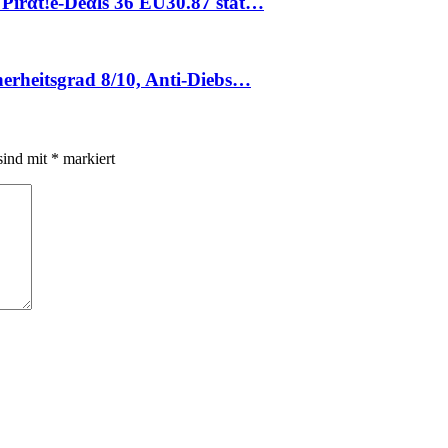
 Pirαt!е-Dеαls 36 EU30.87 stat…
herheitsgrad 8/10, Anti-Diebs…
sind mit
*
markiert