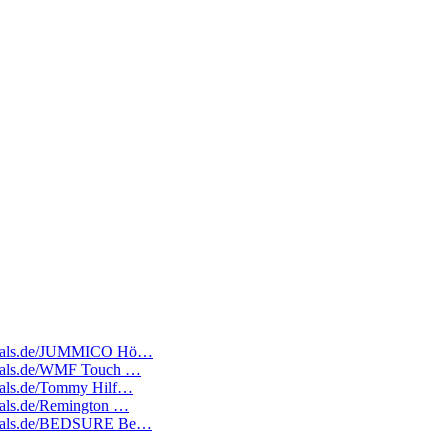
atedeals.de/JUMMICO Hö…
tedeals.de/WMF Touch …
edeals.de/Tommy Hilf…
deals.de/Remington …
atedeals.de/BEDSURE Be…