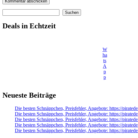
Suchen
Suchen
Deals in Echtzeit
W
ha
ts
A
p
p
Neueste Beiträge
Die besten Schnäppchen, Preisfehler, Angebote: https://pir
Die besten Schnäppchen, Preisfehler, Angebote: https://pira
Die besten Schnäppchen, Preisfehler, Angebote: https://pirat
Die besten Schnäppchen, Preisfehler, Angebote: https://pirate
Die besten Schnäppchen, Preisfehler, Angebote: https://pir