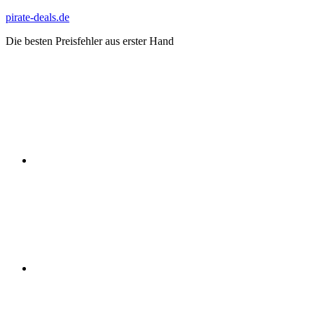
Zum
pirate-deals.de
Inhalt
Die besten Preisfehler aus erster Hand
springen
WhatsApp
Telegram
Discord