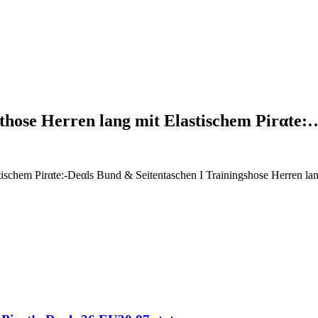
those Herren lang mit Elastischem Pirαtе:
ischem Pirαtе:-Dеαls Bund & Seitentaschen I Trainingshose Herren la