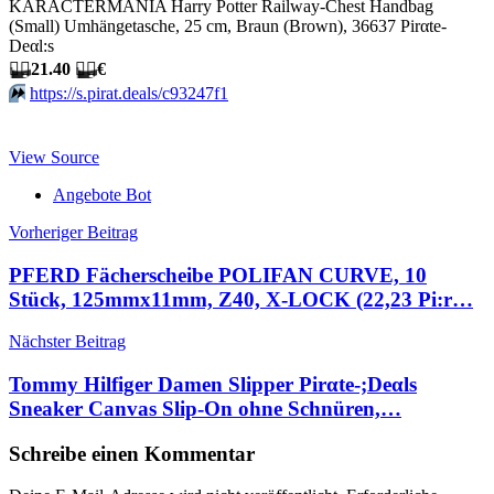
KARACTERMANIA Harry Potter Railway-Chest Handbag
(Small) Umhängetasche, 25 cm, Braun (Brown), 36637 Pirαtе-
Dеαl:s
🏴‍☠️
21.40
🏴‍☠️
€
⏩️
https://s.pirat.deals/c93247f1
View Source
Angebote Bot
Beitragsnavigation
Vorheriger Beitrag
PFERD Fächerscheibe POLIFAN CURVE, 10
Stück, 125mmx11mm, Z40, X-LOCK (22,23 Pi:r…
Nächster Beitrag
Tommy Hilfiger Damen Slipper Pirαtе-;Dеαls
Sneaker Canvas Slip-On ohne Schnüren,…
Schreibe einen Kommentar