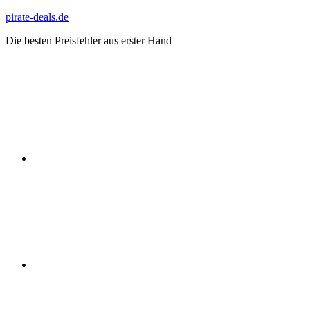
Zum
pirate-deals.de
Inhalt
Die besten Preisfehler aus erster Hand
springen
WhatsApp
Telegram
Discord