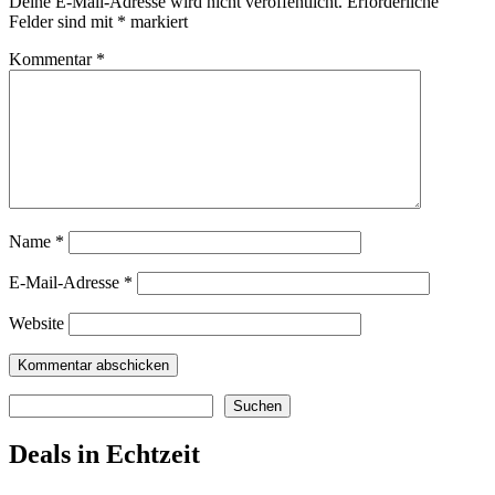
Deine E-Mail-Adresse wird nicht veröffentlicht.
Erforderliche
Felder sind mit
*
markiert
Kommentar
*
Name
*
E-Mail-Adresse
*
Website
Suchen
Suchen
Deals in Echtzeit