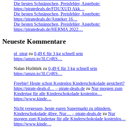
Die besten Schnäppchen, Preisfehler, Angebote:
https://piratedeals.de/FDUXUD Akk…
Die besten Schnäppchen, Preisfehler, Angebote:
https://piratedeals.de/Amteker 16…
Die besten Schnäppchen, Preisfehler, Angebote:
https://piratedeals.de/HERMA 2022…
Neueste Kommentare
pl_pirat
zu
0,49 € für 3 kg schnell sein
https://amzn.to/3LCrjRS…
Nalan Hizlitürk
zu
0,49 € für 3 kg schnell sein
https://amzn.to/3LCrjRS…
Freebie! Heute schon Kostenlos Kinderschokolade gesichert?
https://pirate-deals.d… – pirate-deals.de
zu
Nur morgen zum
Kindertag für alle Kinderschokolade kostenlos…
https://www.kinde…
Nicht vergessen, heute euren Supermarkt zu plündern.
Kinderschokolade 4free. Nur… – pirate-deals.de
zu
Nur
morgen zum Kindertag für alle Kinderschokolade kostenlos…
https://www.kinde…