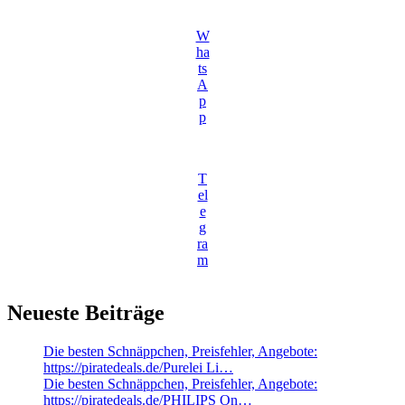
W
ha
ts
A
p
p
T
el
e
g
ra
m
Neueste Beiträge
Die besten Schnäppchen, Preisfehler, Angebote:
https://piratedeals.de/Purelei Li…
Die besten Schnäppchen, Preisfehler, Angebote:
https://piratedeals.de/PHILIPS On…